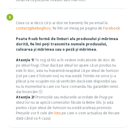
observa că prețurile noastre sunt mai mici!
Ceea ce ai decis că ți-ai dori ne transmiți fie pe email la
contact@bebeghi.ro
, fie într-un mesaj pe pagina de
Facebook
.
Poate fi sub formă de linkuri ale produsului și mărimea
dorită, fie îmi poți transmite numele produsului,
culoarea și mărimea sau o poză și mărimea.
Atenție 1!
Te rog să NU ai în vedere indicativele de stoc de
pe siteul Frugi. Chiar dacă pe siteul lor apare că un produs nu
este în stoc, asta nu înseamnă neapărat că pe siteul de furnizor
(cel pe care il folosim noi) nu mai există. Trimite-ne orice ți-a
plăcut și ne ocupăm noi să verificăm dacă este disponibil sau
nu la momentul la care voi face comanda. Nu garantăm nimic
dar încercăm 🙂
Atenție 2!
Promoțiile sau reducerile acordate de Frugi pe
siteul lor nu se aplică comenzilor făcute la Bebe Ghi. Și asta
pentru că pe siteul de furnizori nu există aceleași promoții.
Prețurile vor fi cele din
lista
pe care o vom actualiza de fiecare
dată când va fi cazul.