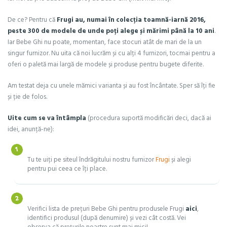
De ce? Pentru că
Frugi au, numai în colecția toamnă-iarnă 2016,
peste 300 de modele de unde poți alege și mărimi până la 10 ani
.
Iar Bebe Ghi nu poate, momentan, face stocuri atât de mari de la un
singur furnizor. Nu uita că noi lucrăm și cu alți 4 furnizori, tocmai pentru a
oferi o paletă mai largă de modele și produse pentru bugete diferite.
Am testat deja cu unele mămici varianta și au fost încântate. Sper să îți fie
și ție de folos.
Uite cum se va întâmpla
(procedura suportă modificări deci, dacă ai
idei, anunță-ne):
Tu te uiți pe siteul îndrăgitului nostru furnizor
Frugi
și alegi
pentru pui ceea ce îți place.
Verifici lista de prețuri Bebe Ghi pentru produsele Frugi
aici
,
identifici produsul (după denumire) și vezi cât costă. Vei