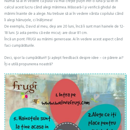
Numai să ai în vedere că puiul va mai crește puțin într-o lună și să iei în
calcul acest lucru când alegi mărimea. Măsoară-l și verifică ghidul de
mărimi înainte de a alege. Nu trebuie să ai în vedere vârsta copilului când
îi alegi hăinuțele, ci înălțimea!
De exemplu, David al meu, deși are 20 luni, încă îi sunt mari hainele de 12-
18 luni. Și asta pentru că este micuț: are doar 81 cm.
Încă un pont: FRUGI au mărimi generoase. Ai în vedere acest aspect când
faci cumpărăturile.
Deci, spor la cumpărături!! Și aștept feedback despre idee – ce părere ai?
Îți e utilă propunerea noastră?