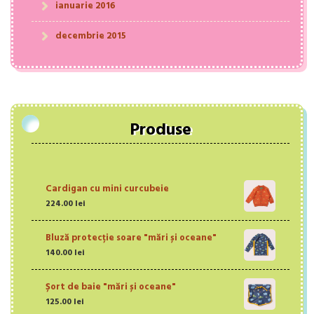
ianuarie 2016
decembrie 2015
Produse
Cardigan cu mini curcubeie
224.00
lei
Bluză protecție soare "mări și oceane"
140.00
lei
Șort de baie "mări și oceane"
125.00
lei