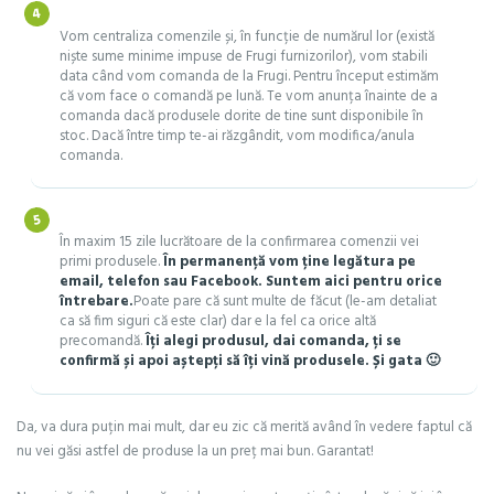
Vom centraliza comenzile și, în funcție de numărul lor (există
niște sume minime impuse de Frugi furnizorilor), vom stabili
data când vom comanda de la Frugi. Pentru început estimăm
că vom face o comandă pe lună. Te vom anunța înainte de a
comanda dacă produsele dorite de tine sunt disponibile în
stoc. Dacă între timp te-ai răzgândit, vom modifica/anula
comanda.
În maxim 15 zile lucrătoare de la confirmarea comenzii vei
primi produsele.
În permanență vom ține legătura pe
email, telefon sau Facebook. Suntem aici pentru orice
întrebare.
Poate pare că sunt multe de făcut (le-am detaliat
ca să fim siguri că este clar) dar e la fel ca orice altă
precomandă.
Îți alegi produsul, dai comanda, ți se
confirmă și apoi aștepți să îți vină produsele. Și gata 🙂
Da, va dura puțin mai mult, dar eu zic că merită având în vedere faptul că
nu vei găsi astfel de produse la un preț mai bun. Garantat!