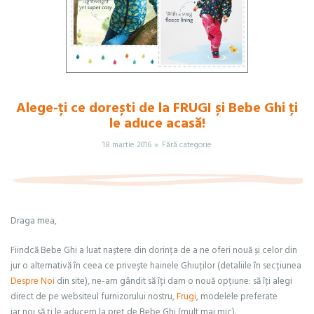
Alege-ți ce dorești de la FRUGI și Bebe Ghi ți
le aduce acasă!
18 martie 2016
Fără categorie
Draga mea,
Fiindcă Bebe Ghi a luat naștere din dorința de a ne oferi nouă și celor din
jur o alternativă în ceea ce privește hainele Ghiuților (detaliile în secțiunea
Despre Noi
din site), ne-am gândit să îți dam o nouă opțiune: să îți alegi
direct de pe websiteul furnizorului nostru,
Frugi
, modelele preferate
iar noi să ți le aducem la preț de Bebe Ghi (mult mai mic).