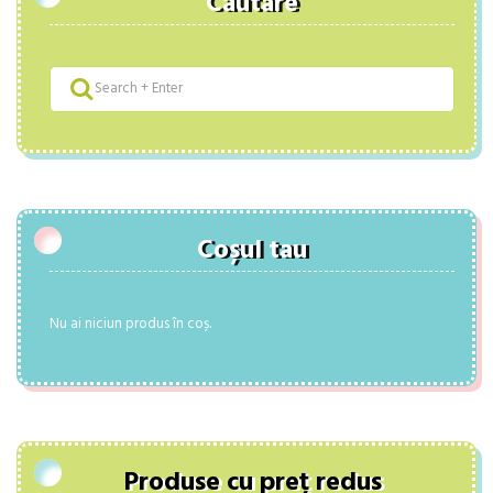
Căutare
Coșul tau
Nu ai niciun produs în coș.
Produse cu preț redus