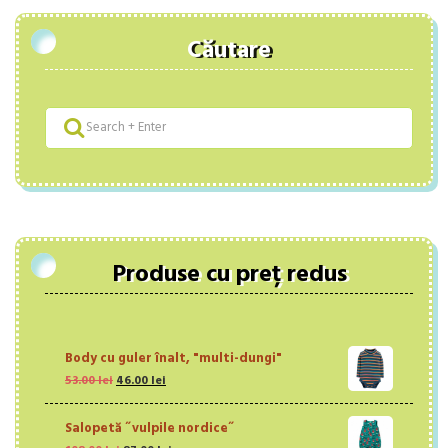
Căutare
Produse cu preț redus
Body cu guler înalt, "multi-dungi"
Prețul
Prețul
53.00
lei
46.00
lei
inițial
curent
a
este:
Salopetă ˝vulpile nordice˝
fost:
46.00 lei.