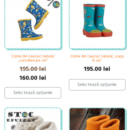
Op
fi
po
alese
fi
în
al
pagina
în
produsului.
pa
pr
Cizme din cauciuc natural,
Cizme din cauciuc natural, „viața
„curcubeu pe cer”
în iaz”
195.00
lei
195.00
lei
Prețul
Prețul
160.00
lei
Ac
inițial
curent
Selectează opțiunile
pr
Acest
a
este:
ar
Selectează opțiunile
produs
fost:
160.00 lei.
ma
are
195.00 lei.
mu
mai
var
multe
Op
variații.
po
Opțiunile
fi
pot
al
fi