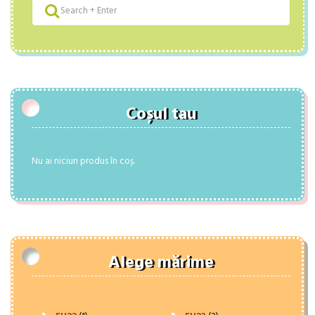
Coșul tau
Nu ai niciun produs în coș.
Alege mărime