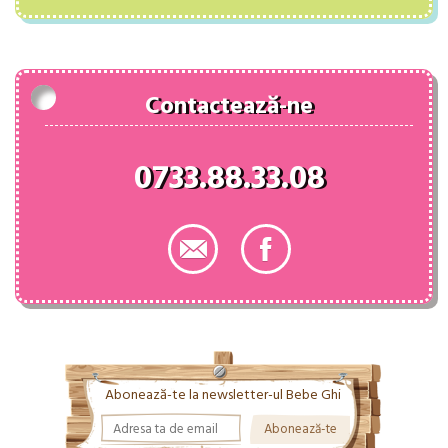
a
este:
fost:
74.00 lei.
83.00 lei.
Contactează-ne
0733.88.33.08
Abonează-te la newsletter-ul Bebe Ghi