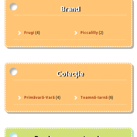
Brand
Frugi
(4)
Piccalilly
(2)
Colecție
Primăvară-Vară
(4)
Toamnă-Iarnă
(6)