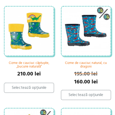
Cizme de cauciuc căptușite,
Cizme de cauciuc natural, cu
„bucurie naturală”
dragoni
210.00
lei
195.00
lei
Prețul
Prețul
160.00
lei
Acest
inițial
curent
Selectează opțiunile
produs
Ac
a
este:
are
Selectează opțiunile
pr
fost:
160.00 lei.
mai
ar
195.00 lei.
multe
ma
variații.
mu
Opțiunile
var
pot