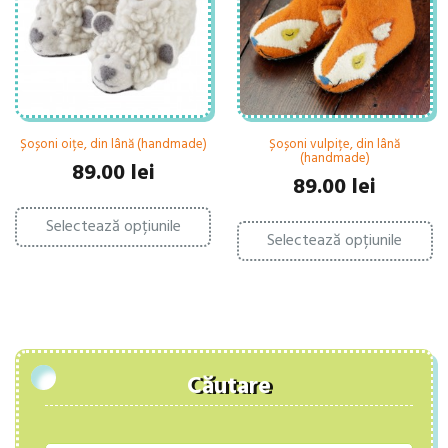
în
alese
pa
în
pr
pagina
produsului.
Șoșoni oițe, din lână (handmade)
Șoșoni vulpițe, din lână
(handmade)
89.00
lei
89.00
lei
Acest
Ac
Selectează opțiunile
produs
Selectează opțiunile
pr
are
ar
mai
ma
multe
mu
variații.
var
Opțiunile
Op
pot
po
fi
fi
alese
Căutare
al
în
în
pagina
pa
produsului.
pr