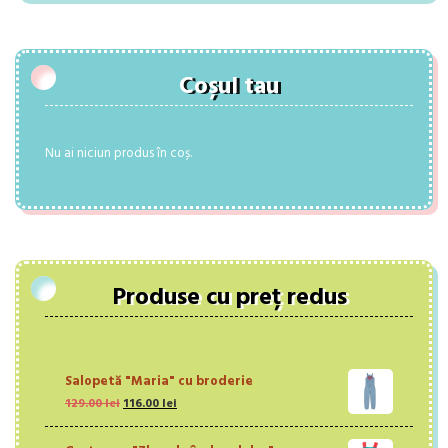
Coșul tau
Nu ai niciun produs în coș.
Produse cu preț redus
Salopetă "Maria" cu broderie
Prețul
Prețul
129.00
lei
116.00
lei
inițial
curent
a
este: