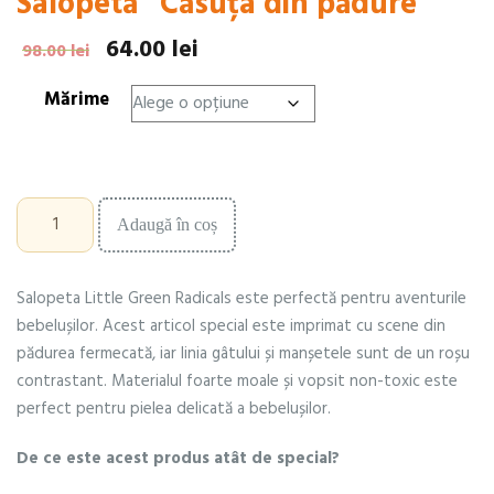
Salopetă ”Căsuța din pădure”
64.00
lei
Prețul
Prețul
98.00
lei
inițial
curent
Mărime
a
este:
fost:
64.00 lei.
98.00 lei.
Cantitate
Adaugă în coș
Salopetă
”Căsuța
din
Salopeta Little Green Radicals este perfectă pentru aventurile
pădure”
bebelușilor. Acest articol special este imprimat cu scene din
pădurea fermecată, iar linia gâtului și manșetele sunt de un roșu
contrastant. Materialul foarte moale și vopsit non-toxic este
perfect pentru pielea delicată a bebelușilor.
De ce este acest produs atât de special?