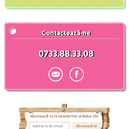
a
este:
fost:
94.00 lei.
124.38 lei.
Contactează-ne
0733.88.33.08
Abonează-te la newsletter-ul Bebe Ghi