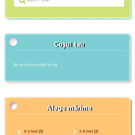
Coșul tau
Nu ai niciun produs în coș.
Alege mărime
0-3 luni
(3)
3-6 luni
(3)