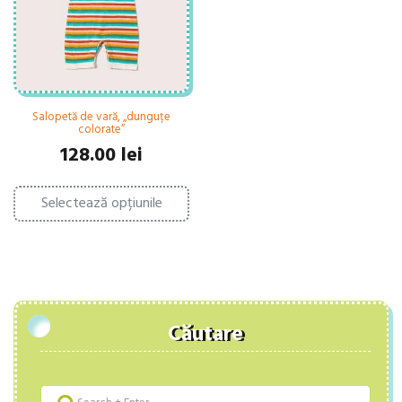
pa
în
pr
pagina
produsului.
Salopetă de vară, „dunguțe
colorate”
128.00
lei
Acest
Selectează opțiunile
produs
are
mai
multe
variații.
Opțiunile
pot
fi
Căutare
alese
în
pagina
produsului.