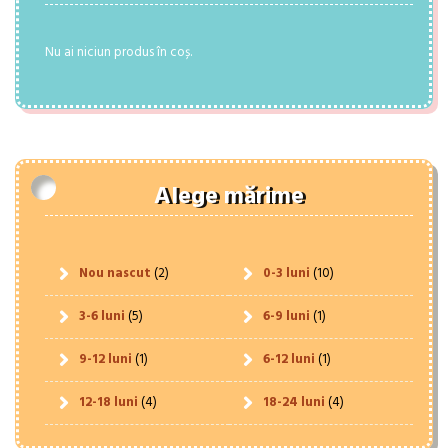
Nu ai niciun produs în coș.
Alege mărime
Nou nascut
(2)
0-3 luni
(10)
3-6 luni
(5)
6-9 luni
(1)
9-12 luni
(1)
6-12 luni
(1)
12-18 luni
(4)
18-24 luni
(4)