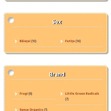
Sex
Băieței
(10)
Fetițe
(14)
Brand
Frugi
(6)
Little Green Radicals
(7)
Sense Organics
(1)