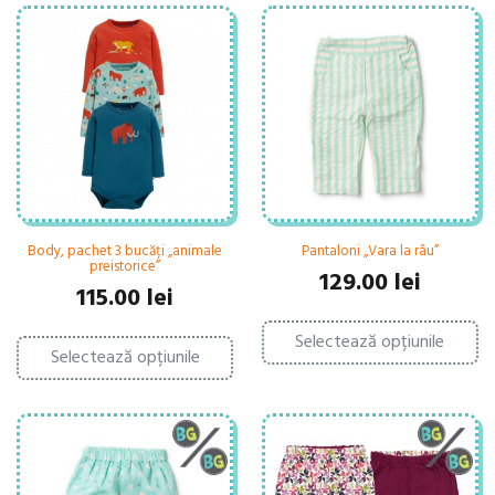
Body, pachet 3 bucăți „animale
Pantaloni „Vara la râu”
preistorice”
129.00
lei
115.00
lei
Ac
Acest
Selectează opțiunile
pr
Selectează opțiunile
produs
ar
are
ma
mai
mu
multe
var
variații.
Op
Opțiunile
po
pot
fi
fi