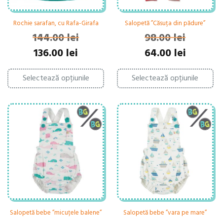
Rochie sarafan, cu Rafa-Girafa
Salopetă ”Căsuța din pădure”
144.00
lei
98.00
lei
Prețul
Prețul
Prețul
Prețul
136.00
lei
64.00
lei
inițial
curent
inițial
curent
Acest
Ac
a
este:
a
este:
Selectează opțiunile
produs
Selectează opțiunile
pr
fost:
136.00 lei.
fost:
64.00 lei.
are
ar
144.00 lei.
98.00 lei.
mai
ma
multe
mu
variații.
var
Opțiunile
Op
pot
po
fi
fi
alese
al
în
în
pagina
pa
produsului.
pr
Salopetă bebe ”micuțele balene”
Salopetă bebe ”vara pe mare”