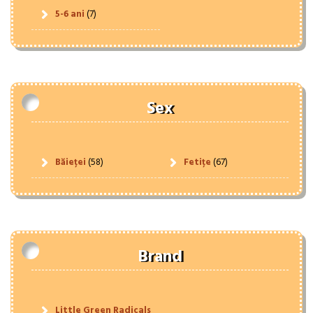
5-6 ani
(7)
Sex
Băieței
(58)
Fetițe
(67)
Brand
Little Green Radicals