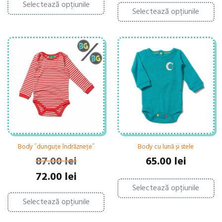
Ac
Selectează opțiunile
produs
Selectează opțiunile
pr
are
ar
mai
ma
multe
mu
variații.
var
Opțiunile
Op
pot
po
fi
fi
alese
al
în
în
pagina
pa
produsului.
pr
Body ˝dunguțe îndrăznețe˝
Body cu lună și stele
87.00
lei
65.00
lei
Prețul
Prețul
72.00
lei
Ac
inițial
curent
Selectează opțiunile
pr
Acest
a
este:
ar
Selectează opțiunile
produs
fost:
72.00 lei.
ma
are
87.00 lei.
mu
mai