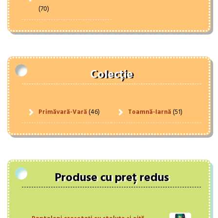
(70)
Colecție
Primăvară-Vară
(46)
Toamnă-Iarnă
(51)
Produse cu preț redus