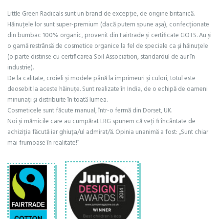
Little Green Radicals sunt un brand de excepție, de origine britanică.
Hăinuțele lor sunt super-premium (dacă putem spune așa), confecționate
din bumbac 100% organic, provenit din Fairtrade și certificate GOTS. Au și
o gamă restrânsă de cosmetice organice la fel de speciale ca și hăinuțele
(o parte distinse cu certificarea Soil Association, standardul de aur în
industrie).
De la calitate, croieli și modele până la imprimeuri și culori, totul este
deosebit la aceste hăinuțe. Sunt realizate în India, de o echipă de oameni
minunați și distribuite în toată lumea.
Cosmeticele sunt făcute manual, într-o fermă din Dorset, UK.
Noi și mămicile care au cumpărat LRG spunem că veți fi încântate de
achiziția făcută iar ghiuța/ul admirat/ă. Opinia unanimă a fost: „Sunt chiar
mai frumoase în realitate!”