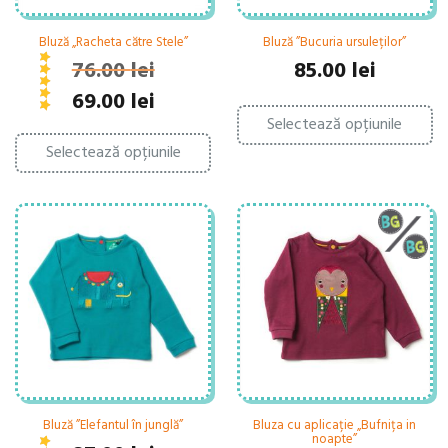
Bluză „Racheta către Stele”
Bluză ”Bucuria ursuleților”
76.00
lei
85.00
lei
Evaluat la
din 5
5.00
Prețul
Prețul
69.00
lei
Ac
inițial
curent
Selectează opțiunile
pr
Acest
a
este:
ar
Selectează opțiunile
produs
fost:
69.00 lei.
ma
are
76.00 lei.
mu
mai
var
multe
Op
variații.
po
Opțiunile
fi
pot
al
fi
în
alese
pa
în
pr
pagina
produsului.
Bluză ”Elefantul în junglă”
Bluza cu aplicație „Bufnița in
noapte”