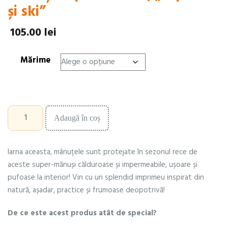
și ski”
105.00
lei
Mărime
Cantitate
Adaugă în coș
Mănuși
impermeabile,
"zăpadă
Iarna aceasta, mânuțele sunt protejate în sezonul rece de
și
ski"
aceste super-mănuși călduroase și impermeabile, ușoare și
pufoase la interior! Vin cu un splendid imprimeu inspirat din
natură, așadar, practice și frumoase deopotrivă!
De ce este acest produs atât de special?