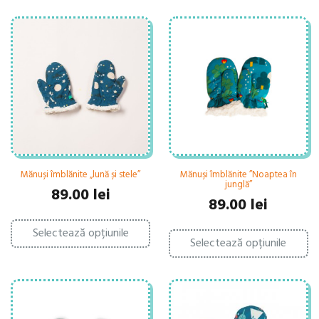
Mănuși îmblănite „lună și stele”
Mănuși îmblănite ”Noaptea în
junglă”
89.00
lei
89.00
lei
Acest
Ac
Selectează opțiunile
produs
Selectează opțiunile
pr
are
ar
mai
ma
multe
mu
variații.
var
Opțiunile
Op
pot
po