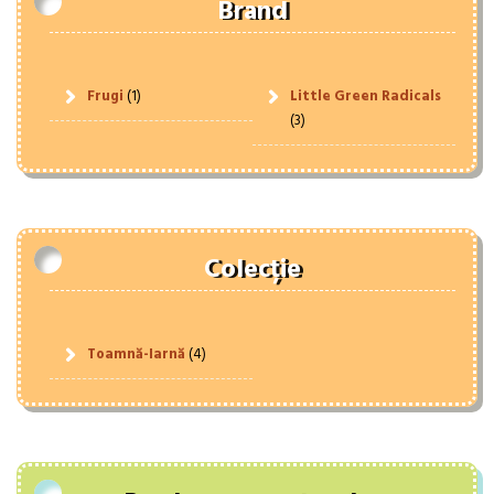
Brand
Frugi
(1)
Little Green Radicals
(3)
Colecție
Toamnă-Iarnă
(4)