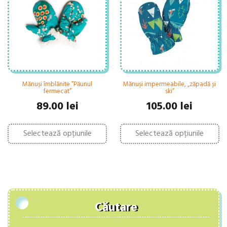
fi
fi
alese
al
în
în
pagina
pa
produsului.
pr
Mănuși îmblănite ”Păunul
Mănuși impermeabile, „zăpadă și
fermecat”
ski”
89.00
lei
105.00
lei
Acest
Ac
Selectează opțiunile
produs
Selectează opțiunile
pr
are
ar
mai
ma
multe
mu
variații.
var
Opțiunile
Op
pot
po
fi
fi
Căutare
alese
al
în
în
pagina
pa