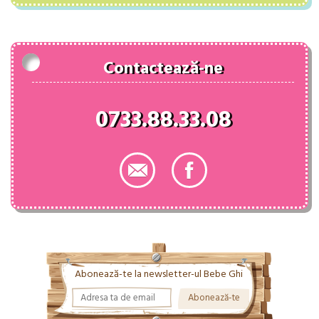
fost:
54.00 lei.
82.00 lei.
Contactează-ne
0733.88.33.08
Abonează-te la newsletter-ul Bebe Ghi