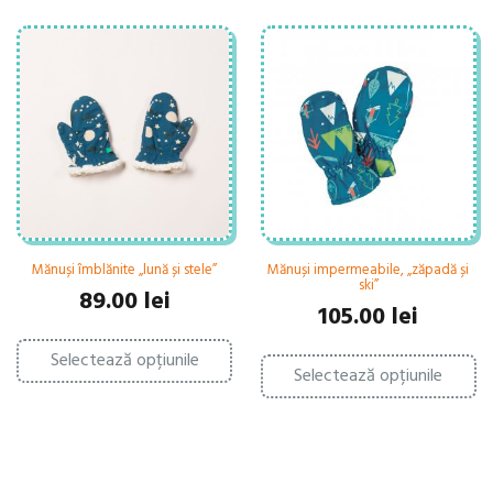
Mănuși îmblănite „lună și stele”
Mănuși impermeabile, „zăpadă și
ski”
89.00
lei
105.00
lei
Acest
Ac
Selectează opțiunile
produs
Selectează opțiunile
pr
are
ar
mai
ma
multe
mu
variații.
var
Opțiunile
Op
pot
po