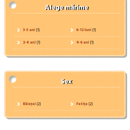
Alege mărime
3-5 ani
(1)
6-12 luni
(1)
2-4 ani
(1)
4-6 ani
(1)
Sex
Băieței
(2)
Fetițe
(2)