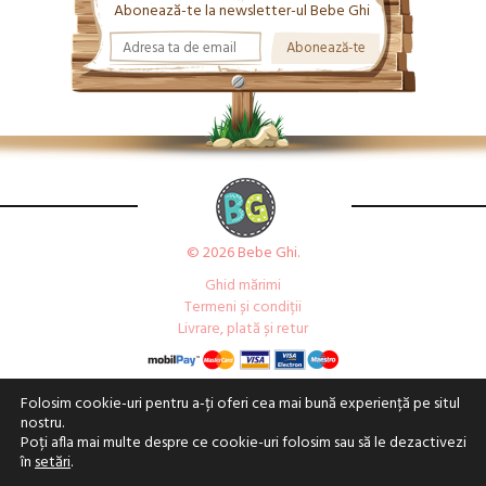
Abonează-te la newsletter-ul Bebe Ghi
© 2026 Bebe Ghi.
Ghid mărimi
Termeni și condiții
Livrare, plată și retur
Folosim cookie-uri pentru a-ți oferi cea mai bună experiență pe situl
nostru.
Poți afla mai multe despre ce cookie-uri folosim sau să le dezactivezi
în
setări
.