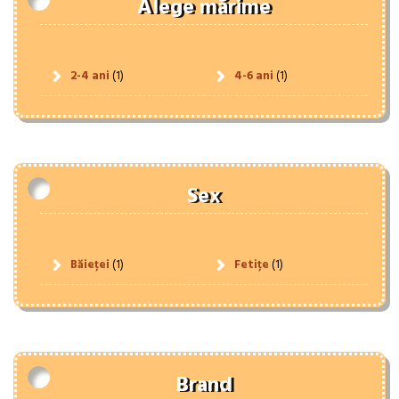
Alege mărime
2-4 ani
(1)
4-6 ani
(1)
Sex
Băieței
(1)
Fetițe
(1)
Brand