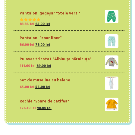
Pantaloni gogoșar "Stele verzi"
Prețul
Prețul
83.84
lei
65.00
lei
Evaluat la
inițial
curent
5.00
din 5
a
este:
Pantaloni "zbor liber"
fost:
65.00 lei.
Prețul
Prețul
86.00
lei
78.00
lei
83.84 lei.
inițial
curent
a
este:
Pulover tricotat "Albinuța hărnicuța"
fost:
78.00 lei.
Prețul
Prețul
111.60
lei
86.00 lei.
89.00
lei
inițial
curent
a
este:
Set de museline cu balene
fost:
89.00 lei.
Prețul
Prețul
65.00
lei
54.00
111.60 lei.
lei
inițial
curent
a
este:
Rochie "Soare de catifea"
fost:
54.00 lei.
Prețul
Prețul
126.10
lei
65.00 lei.
98.00
lei
inițial
curent
a
este:
fost:
98.00 lei.
126.10 lei.