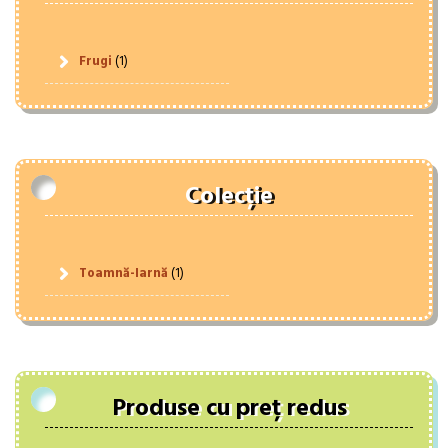
Frugi
(1)
Colecție
Toamnă-Iarnă
(1)
Produse cu preț redus