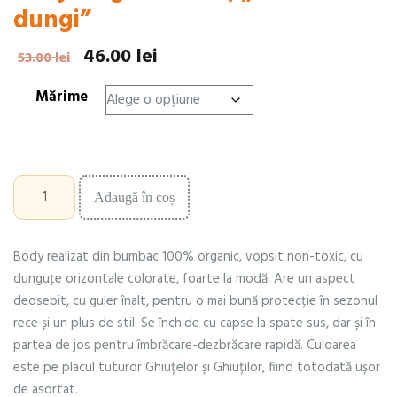
dungi”
46.00
lei
Prețul
Prețul
53.00
lei
inițial
curent
Mărime
a
este:
fost:
46.00 lei.
53.00 lei.
Cantitate
Adaugă în coș
Body
cu
guler
Body realizat din bumbac 100% organic, vopsit non-toxic, cu
înalt,
"multi-
dunguțe orizontale colorate, foarte la modă. Are un aspect
dungi"
deosebit, cu guler înalt, pentru o mai bună protecție în sezonul
rece și un plus de stil. Se închide cu capse la spate sus, dar și în
partea de jos pentru îmbrăcare-dezbrăcare rapidă. Culoarea
este pe placul tuturor Ghiuțelor și Ghiuților, fiind totodată ușor
de asortat.