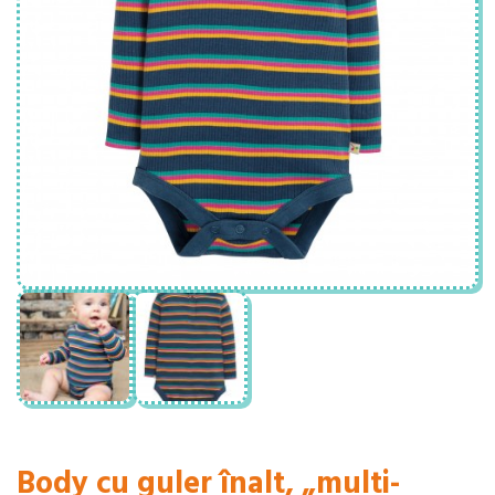
Body cu guler înalt, „multi-