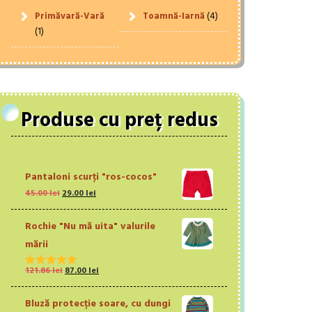
Primăvară-Vară
Toamnă-Iarnă
(4)
(1)
Produse cu preț redus
Pantaloni scurţi "ros-cocos"
Prețul
Prețul
45.00
lei
29.00
lei
inițial
curent
a
este:
Rochie "Nu mă uita" valurile
fost:
29.00 lei.
mării
45.00 lei.
Prețul
Prețul
121.86
lei
87.00
lei
Evaluat la
inițial
curent
5.00
din 5
a
este:
Bluză protecție soare, cu dungi
fost:
87.00 lei.