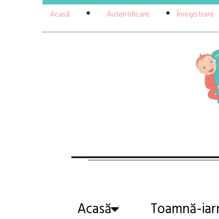
Acasă
Autentificare
Înregistrare
Acasă
Toamnă-iar