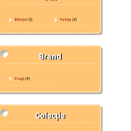
Băieței
(3)
Fetițe
(4)
Brand
Frugi
(4)
Colecție