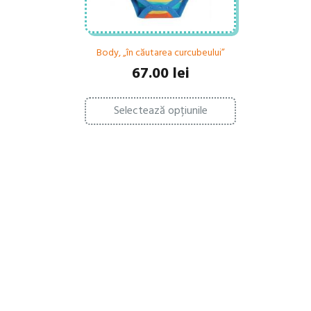
Body, „în căutarea curcubeului”
67.00
lei
Acest
Selectează opțiunile
produs
are
mai
multe
variații.
Opțiunile
pot
fi
alese
în
pagina
produsului.