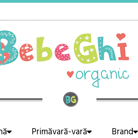
nă
Primăvară-vară
Brand