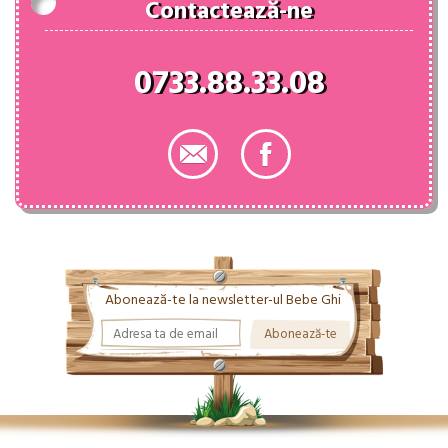
Contactează-ne
0733.88.33.08
Abonează-te la newsletter-ul Bebe Ghi