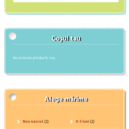
Coșul tau
Nu ai niciun produs în coș.
Alege mărime
Nou nascut
(2)
0-3 luni
(2)