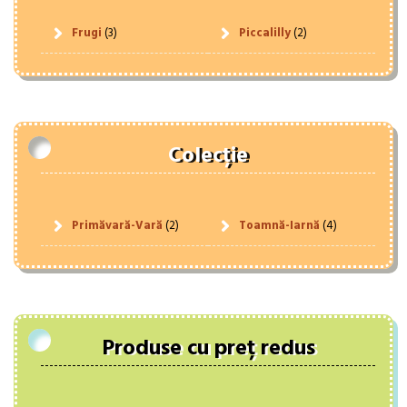
Frugi
(3)
Piccalilly
(2)
Colecție
Primăvară-Vară
(2)
Toamnă-Iarnă
(4)
Produse cu preț redus