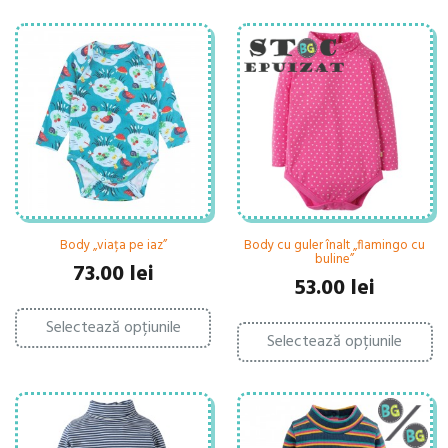
Body „viața pe iaz”
Body cu guler înalt „flamingo cu
buline”
73.00
lei
53.00
lei
Acest
Ac
Selectează opțiunile
produs
Selectează opțiunile
pr
are
ar
mai
ma
multe
mu
variații.
var
Opțiunile
Op
pot
po