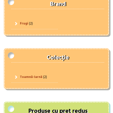
Brand
Frugi
(2)
Colecție
Toamnă-Iarnă
(2)
Produse cu preț redus