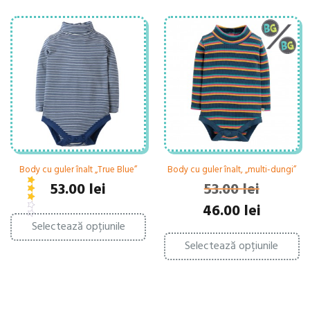
Body cu guler înalt „True Blue”
Body cu guler înalt, „multi-dungi”
E
v
l
u
a
t
a
53.00
lei
53.00
lei
5
3.00
a
l
Prețul
Prețul
46.00
lei
Acest
inițial
curent
Selectează opțiunile
produs
Ac
a
este:
are
Selectează opțiunile
pr
fost:
46.00 lei.
mai
ar
53.00 lei.
multe
ma
variații.
mu
Opțiunile
var
pot
Op