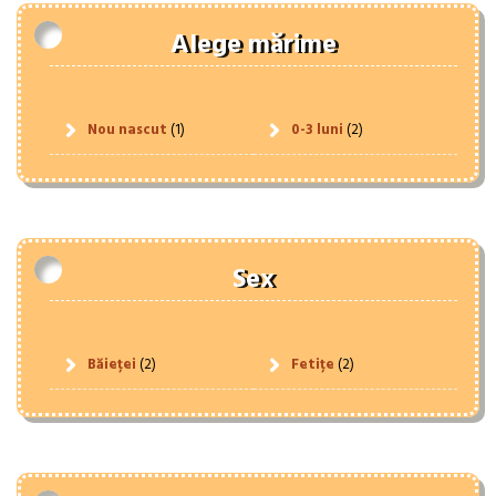
Alege mărime
Nou nascut
(1)
0-3 luni
(2)
Sex
Băieței
(2)
Fetițe
(2)