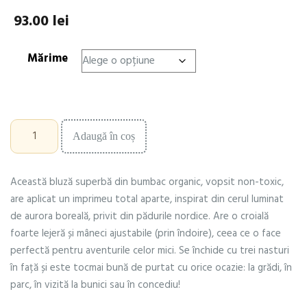
93.00
lei
Mărime
Cantitate
Adaugă în coș
Bluză
˝aurora
boreală˝
Această bluză superbă din bumbac organic, vopsit non-toxic,
are aplicat un imprimeu total aparte, inspirat din cerul luminat
de aurora boreală, privit din pădurile nordice. Are o croială
foarte lejeră și mâneci ajustabile (prin îndoire), ceea ce o face
perfectă pentru aventurile celor mici. Se închide cu trei nasturi
în față și este tocmai bună de purtat cu orice ocazie: la grădi, în
parc, în vizită la bunici sau în concediu!