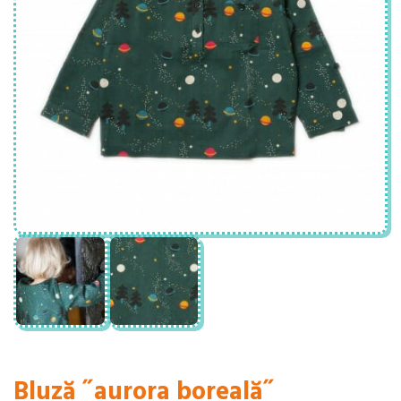
Bluză ˝aurora boreală˝