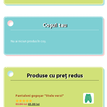
Coșul tau
Nu ai niciun produs în coș.
Produse cu preț redus
Pantaloni gogoșar "Stele verzi"
Prețul
Prețul
83.84
lei
65.00
lei
Evaluat la