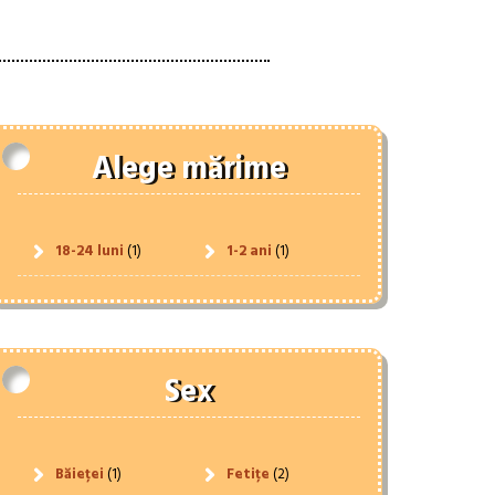
Alege mărime
18-24 luni
(1)
1-2 ani
(1)
Sex
Băieței
(1)
Fetițe
(2)