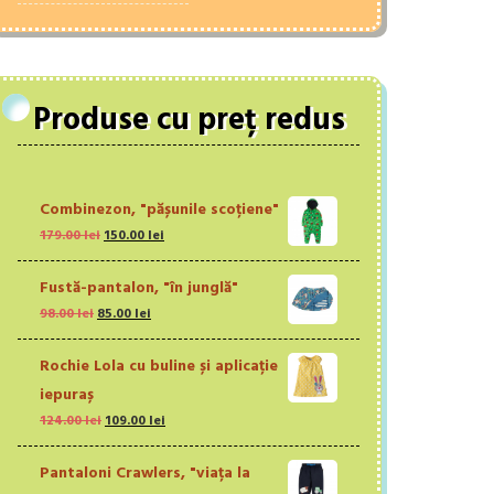
Produse cu preț redus
Combinezon, "pășunile scoțiene"
Prețul
Prețul
179.00
lei
150.00
lei
inițial
curent
a
este:
Fustă-pantalon, "în junglă"
fost:
150.00 lei.
Prețul
Prețul
98.00
lei
85.00
lei
179.00 lei.
inițial
curent
a
este:
Rochie Lola cu buline și aplicație
fost:
85.00 lei.
iepuraș
98.00 lei.
Prețul
Prețul
124.00
lei
109.00
lei
inițial
curent
a
este:
Pantaloni Crawlers, "viața la
fost:
109.00 lei.