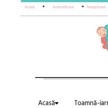
Acasă
Autentificare
Înregistrare
Acasă
Toamnă-iar