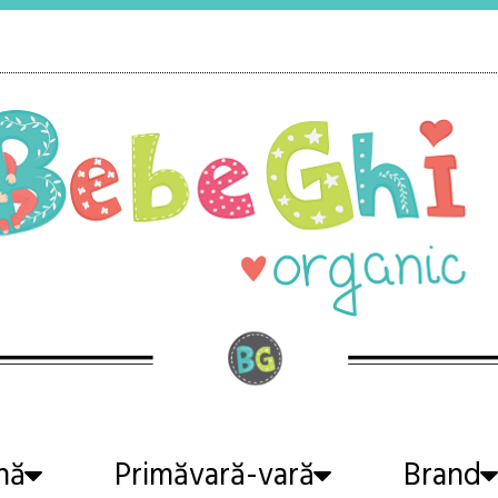
nă
Primăvară-vară
Brand