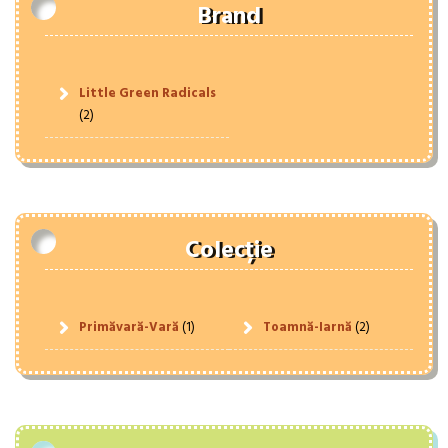
Brand
Little Green Radicals
(2)
Colecție
Primăvară-Vară
(1)
Toamnă-Iarnă
(2)