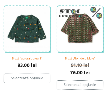
Bluză ˝aurora boreală˝
Bluză „Flori de pădure”
93.00
lei
91.10
lei
Prețul
Prețul
76.00
lei
Acest
inițial
curent
Selectează opțiunile
produs
Ac
a
este:
are
Selectează opțiunile
pr
fost:
76.00 lei.
mai
ar
91.10 lei.
multe
ma
variații.
mu
Opțiunile
var
pot
Op