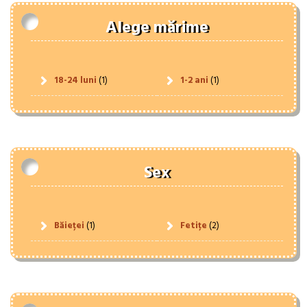
Alege mărime
18-24 luni
(1)
1-2 ani
(1)
Sex
Băieței
(1)
Fetițe
(2)