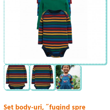
Set body-uri, ˝fugind spre