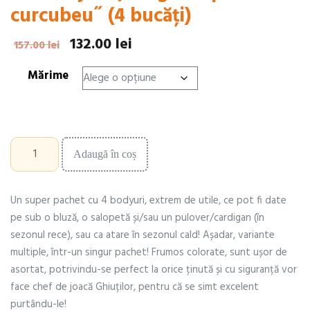
curcubeu˝ (4 bucăți)
132.00
lei
Prețul
Prețul
157.00
lei
inițial
curent
Mărime
a
este:
fost:
132.00 lei.
157.00 lei.
Cantitate
Adaugă în coș
Set
body-
uri,
Un super pachet cu 4 bodyuri, extrem de utile, ce pot fi date
˝fugind
spre
pe sub o bluză, o salopetă și/sau un pulover/cardigan (în
curcubeu˝
sezonul rece), sau ca atare în sezonul cald! Așadar, variante
(4
multiple, într-un singur pachet! Frumos colorate, sunt ușor de
bucăți)
asortat, potrivindu-se perfect la orice ținută și cu siguranță vor
face chef de joacă Ghiuților, pentru că se simt excelent
purtându-le!