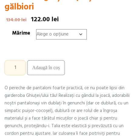
gălbiori
122.00
lei
Prețul
Prețul
134.00
lei
inițial
curent
Mărime
a
este:
fost:
122.00 lei.
134.00 lei.
Cantitate
Adaugă în coș
Pantaloni
groși
cu
O pereche de pantaloni foarte practică, ce nu poate lipsi din
puișori
gălbiori
garderoba Ghiuței/ului tău! Realizați cu gândul la joacă, adorabilii
noștri pantalonași vin dublați în genunchi (dar ce dublură, cu un
simpatic puișor-cocoșel), dublură ce are rolul de a îngroșa
materialul și a face târâtul micuților o joacă chiar și pentru
genunchi, protejându-i. Talia este elastică și prevăzută cu un
cordon pentru ajustare. Iar culoarea îi face potriviți pentru