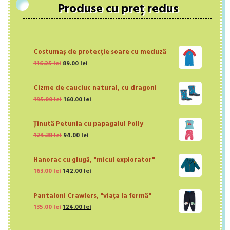
Produse cu preț redus
Costumaș de protecție soare cu meduză
Prețul
Prețul
116.25
lei
89.00
lei
inițial
curent
a
este:
Cizme de cauciuc natural, cu dragoni
fost:
89.00 lei.
Prețul
Prețul
195.00
lei
116.25 lei.
160.00
lei
inițial
curent
a
este:
Ținută Petunia cu papagalul Polly
fost:
160.00 lei.
Prețul
Prețul
124.38
lei
195.00 lei.
94.00
lei
inițial
curent
a
este:
Hanorac cu glugă, "micul explorator"
fost:
94.00 lei.
Prețul
Prețul
163.00
lei
124.38 lei.
142.00
lei
inițial
curent
a
este:
Pantaloni Crawlers, "viața la fermă"
fost:
142.00 lei.
Prețul
Prețul
135.00
lei
163.00 lei.
124.00
lei
inițial
curent
a
este: