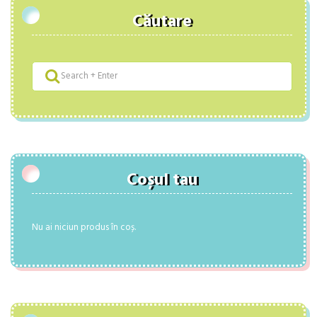
Căutare
Coșul tau
Nu ai niciun produs în coș.