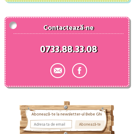
fost:
124.00 lei.
135.00 lei.
Contactează-ne
0733.88.33.08
Abonează-te la newsletter-ul Bebe Ghi