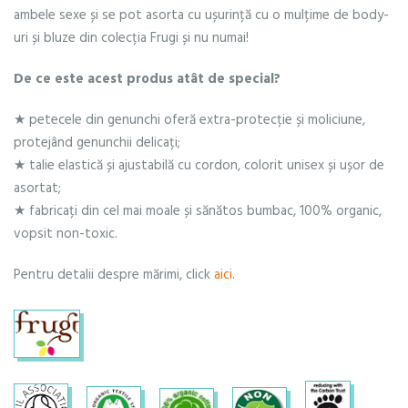
ambele sexe și se pot asorta cu ușurință cu o mulțime de body-
uri și bluze din colecția Frugi și nu numai!
De ce este acest produs atât de special?
★ petecele din genunchi oferă extra-protecție și moliciune,
protejând genunchii delicați;
★ talie elastică și ajustabilă cu cordon, colorit unisex și ușor de
asortat;
★ fabricați din cel mai moale și sănătos bumbac, 100% organic,
vopsit non-toxic.
Pentru detalii despre mărimi, click
aici
.