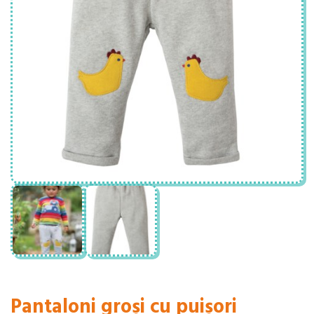
Pantaloni groși cu puișori