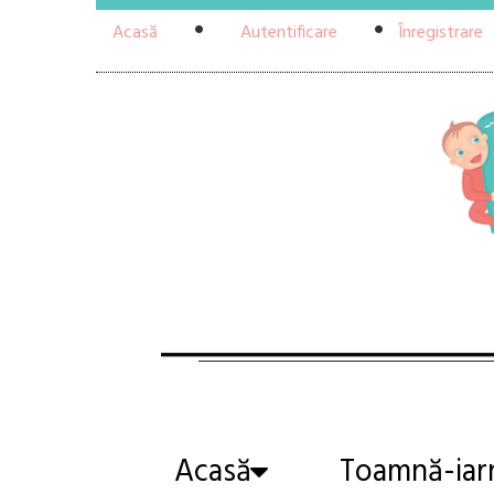
Acasă
Autentificare
Înregistrare
Acasă
Toamnă-iar