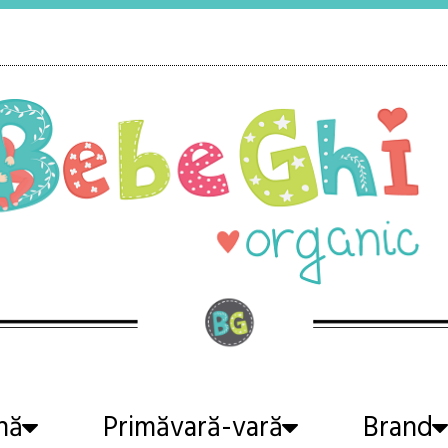
nă
Primăvară-vară
Brand