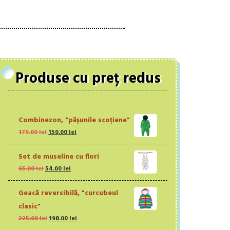
Produse cu preț redus
Combinezon, "pășunile scoțiene"
Prețul
Prețul
179.00
lei
150.00
lei
inițial
curent
a
este:
Set de museline cu flori
fost:
150.00 lei.
Prețul
Prețul
65.00
lei
54.00
lei
179.00 lei.
inițial
curent
a
este:
Geacă reversibilă, "curcubeul
fost:
54.00 lei.
clasic"
65.00 lei.
Prețul
Prețul
225.00
lei
198.00
lei
inițial
curent