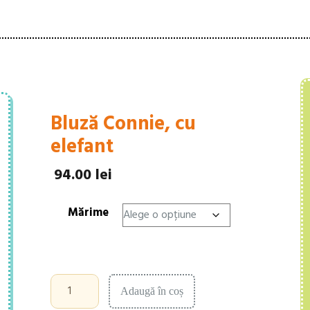
Bluză Connie, cu
elefant
94.00
lei
Mărime
Cantitate
Adaugă în coș
Bluză
Connie,