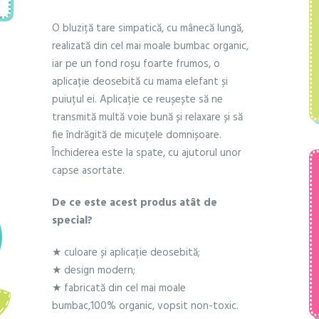
cu
O bluziță tare simpatică, cu mânecă lungă,
elefant
realizată din cel mai moale bumbac organic,
iar pe un fond roșu foarte frumos, o
aplicație deosebită cu mama elefant și
puiuțul ei. Aplicație ce reușește să ne
transmită multă voie bună și relaxare și să
fie îndrăgită de micuțele domnișoare.
Închiderea este la spate, cu ajutorul unor
capse asortate.
De ce este acest produs atât de
special?
★ culoare și aplicație deosebită;
★ design modern;
★ fabricată din cel mai moale
bumbac,100% organic, vopsit non-toxic.