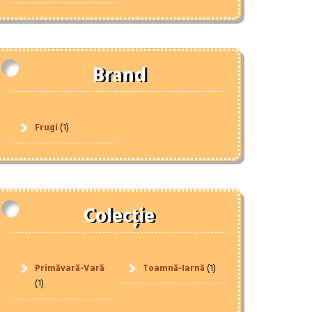
Brand
Frugi
(1)
Colecție
Primăvară-Vară
Toamnă-Iarnă
(1)
(1)