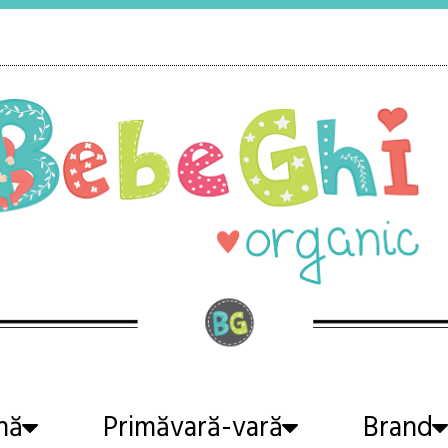
nă
Primăvară-vară
Brand