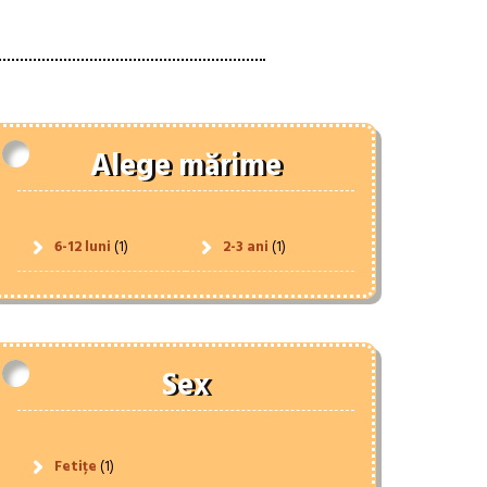
Alege mărime
6-12 luni
(1)
2-3 ani
(1)
Sex
Fetițe
(1)