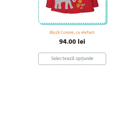
Bluză Connie, cu elefant
94.00
lei
Acest
Selectează opțiunile
produs
are
mai
multe
variații.
Opțiunile
pot
fi
alese
în
pagina
produsului.