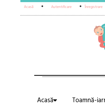
Acasă
Autentificare
Înregistrare
Acasă
Toamnă-iar