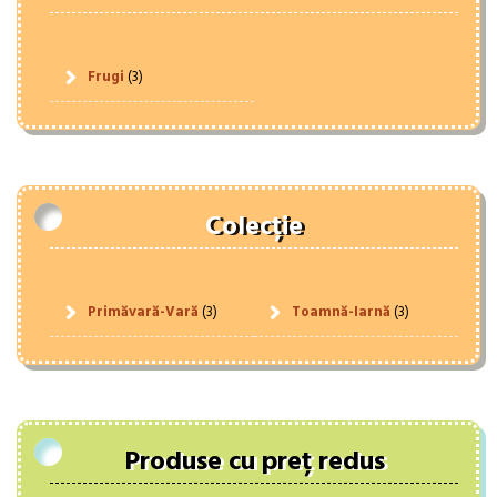
Frugi
(3)
Colecție
Primăvară-Vară
(3)
Toamnă-Iarnă
(3)
Produse cu preț redus