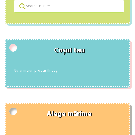
Coșul tau
Nu ai niciun produs în coș.
Alege mărime