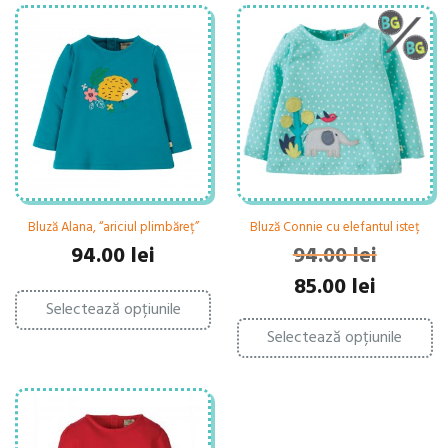
Bluză Alana, “ariciul plimbăreț”
Bluză Connie cu elefantul isteț
94.00
lei
94.00
lei
Prețul
Prețul
85.00
lei
Acest
inițial
curent
Selectează opțiunile
produs
Ac
a
este:
are
Selectează opțiunile
pr
fost:
85.00 lei.
mai
ar
94.00 lei.
multe
ma
variații.
mu
Opțiunile
var
pot
Op
fi
po