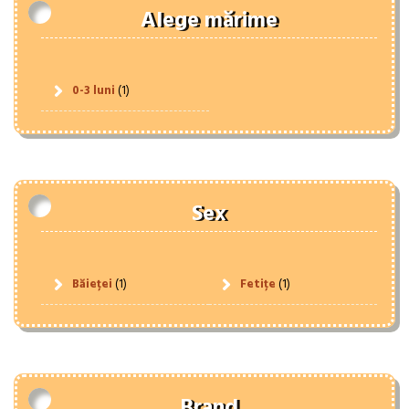
Alege mărime
0-3 luni
(1)
Sex
Băieței
(1)
Fetițe
(1)
Brand