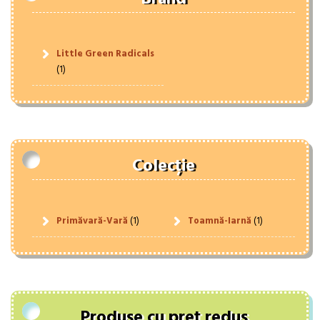
Little Green Radicals
(1)
Colecție
Primăvară-Vară
(1)
Toamnă-Iarnă
(1)
Produse cu preț redus