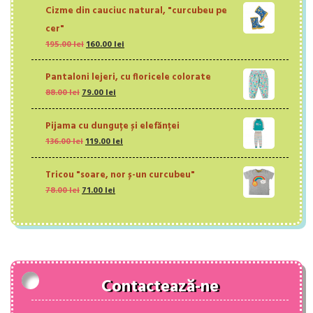
a
este:
Cizme din cauciuc natural, "curcubeu pe
fost:
92.00 lei.
105.00 lei.
cer"
Prețul
Prețul
195.00
lei
160.00
lei
inițial
curent
a
este:
Pantaloni lejeri, cu floricele colorate
fost:
160.00 lei.
Prețul
Prețul
88.00
lei
79.00
lei
195.00 lei.
inițial
curent
a
este:
Pijama cu dunguțe și elefănței
fost:
79.00 lei.
Prețul
Prețul
136.00
lei
88.00 lei.
119.00
lei
inițial
curent
a
este:
Tricou "soare, nor ș-un curcubeu"
fost:
119.00 lei.
Prețul
Prețul
78.00
lei
71.00
136.00 lei.
lei
inițial
curent
a
este:
fost:
71.00 lei.
78.00 lei.
Contactează-ne