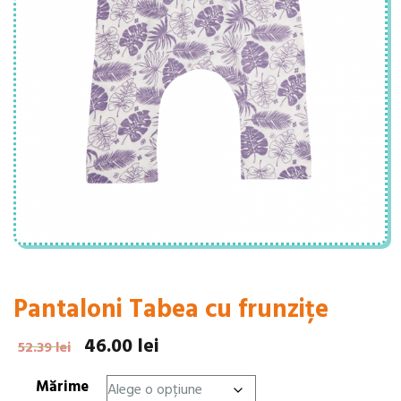
Pantaloni Tabea cu frunzițe
46.00
lei
Prețul
Prețul
52.39
lei
inițial
curent
Mărime
a
este: