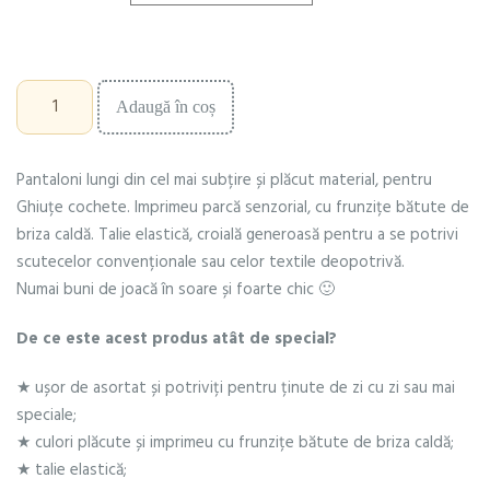
fost:
46.00 lei.
52.39 lei.
Cantitate
Adaugă în coș
Pantaloni
Tabea
cu
Pantaloni lungi din cel mai subțire și plăcut material, pentru
frunzițe
Ghiuțe cochete. Imprimeu parcă senzorial, cu frunzițe bătute de
briza caldă. Talie elastică, croială generoasă pentru a se potrivi
scutecelor convenționale sau celor textile deopotrivă.
Numai buni de joacă în soare și foarte chic 🙂
De ce este acest produs atât de special?
★ ușor de asortat și potriviți pentru ținute de zi cu zi sau mai
speciale;
★ culori plăcute și imprimeu cu frunzițe bătute de briza caldă;
★ talie elastică;