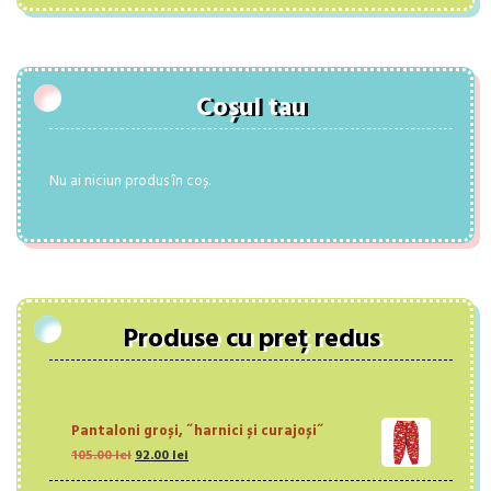
Coșul tau
Nu ai niciun produs în coș.
Produse cu preț redus
Pantaloni groși, ˝harnici și curajoși˝
Prețul
Prețul
105.00
lei
92.00
lei
inițial
curent