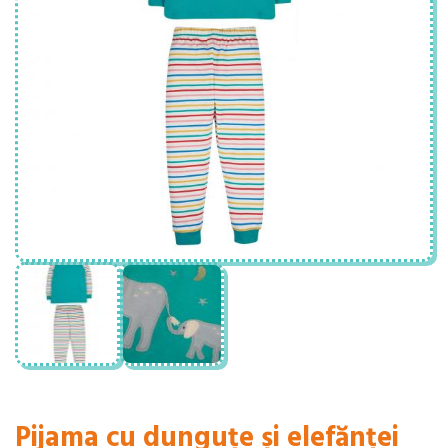
Pijama cu dunguțe și elefănței