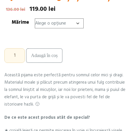
119.00
lei
Prețul
Prețul
136.00
lei
inițial
curent
Mărime
a
este:
fost:
119.00 lei.
136.00 lei.
Cantitate
Adaugă în coș
Pijama
cu
dunguțe
Această pijama este perfectă pentru somnul celor mici şi dragi.
și
elefănței
Materialul moale și plăcut precum atingerea unui fulg contribuie
la somnul liniştit al micuţilor, iar noii lor prieteni, mama și puiul de
elefant, le va purta de grijă și le va povesti fel de fel de
istorioare hazlii. 🙂
De ce este acest produs atât de special?
★ croială lejeră ce permite mișcarea în voie și încurajează visele