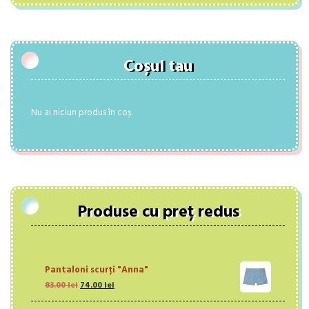
Coșul tau
Nu ai niciun produs în coș.
Produse cu preț redus
Pantaloni scurţi "Anna"
Prețul
Prețul
83.00
lei
74.00
lei
inițial
curent