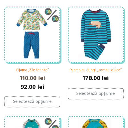
Pijama „Zile fericite”
Pijama cu dungi, „somnul dulce”
110.00
lei
178.00
lei
Prețul
Prețul
92.00
lei
Ac
inițial
curent
Selectează opțiunile
pr
Acest
a
este:
ar
Selectează opțiunile
produs
fost:
92.00 lei.
ma
are
110.00 lei.
mu
mai
var
multe
Op
variații.
po
Opțiunile