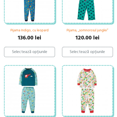
în
pa
pagina
pr
produsului.
Pijama Indigo, cu leopard
Pijama, „somnorosul junglei”
136.00
lei
120.00
lei
Acest
Ac
Selectează opțiunile
produs
Selectează opțiunile
pr
are
ar
mai
ma
multe
mu
variații.
var
Opțiunile
Op
pot
po
fi
fi
alese
al
în
în
pagina
pa
produsului.
pr