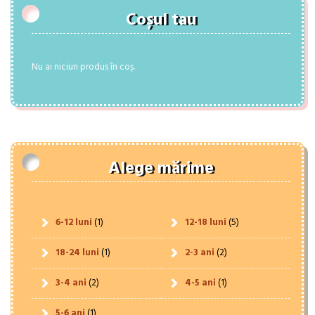
Coșul tau
Nu ai niciun produs în coș.
Alege mărime
6-12 luni
(1)
12-18 luni
(5)
18-24 luni
(1)
2-3 ani
(2)
3-4 ani
(2)
4-5 ani
(1)
5-6 ani
(1)