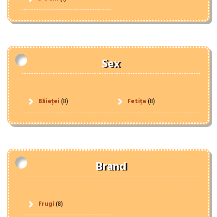
Sex
Băieței
(8)
Fetițe
(8)
Brand
Frugi
(8)