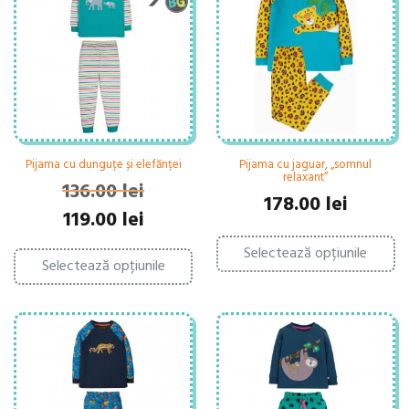
fi
pot
al
fi
în
alese
pa
în
pr
pagina
produsului.
Pijama cu dunguțe și elefănței
Pijama cu jaguar, „somnul
relaxant”
136.00
lei
178.00
lei
Prețul
Prețul
119.00
lei
inițial
curent
Ac
Acest
a
este:
Selectează opțiunile
pr
Selectează opțiunile
produs
fost:
119.00 lei.
ar
are
ma
136.00 lei.
mai
mu
multe
var
variații.
Op
Opțiunile
po
pot
fi
fi
al
alese
în