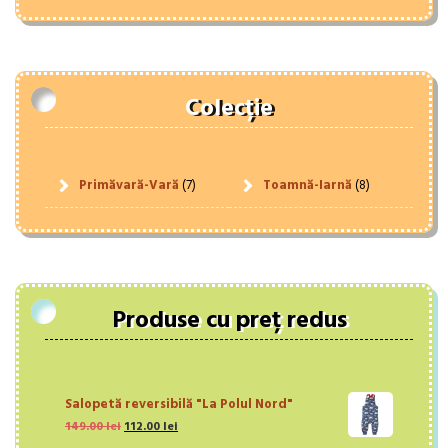
Colecție
Primăvară-Vară
(7)
Toamnă-Iarnă
(8)
Produse cu preț redus
Salopetă reversibilă "La Polul Nord"
Prețul
Prețul
149.00
lei
112.00
lei
inițial
curent