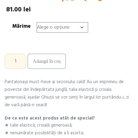
81.00
lei
Mărime
Cantitate
Adaugă în coș
Pantaloni
scurți,
"în
Pantalonașii must-have ai sezonului cald! Au un imprimeu de
junglă"
poveste din îndepărtata junglă, talia elastică și croiala
generoasă, așadar Ghiuții se vor simți în largul lor purtându-i, zi
de vară până-n seară!
De ce este acest produs atât de special?
★ talie elastică, croială generoasă;
★ nenumărate posibilități de a îi asorta;