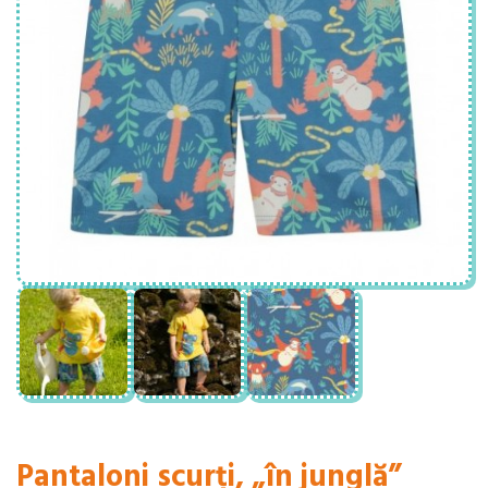
Pantaloni scurți, „în junglă”