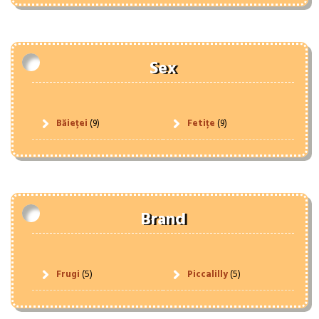
Sex
Băieței
(9)
Fetițe
(9)
Brand
Frugi
(5)
Piccalilly
(5)