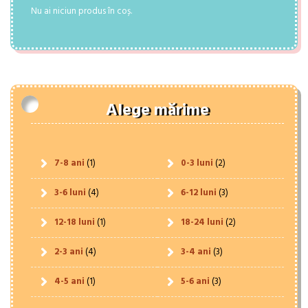
Nu ai niciun produs în coș.
Alege mărime
7-8 ani
(1)
0-3 luni
(2)
3-6 luni
(4)
6-12 luni
(3)
12-18 luni
(1)
18-24 luni
(2)
2-3 ani
(4)
3-4 ani
(3)
4-5 ani
(1)
5-6 ani
(3)