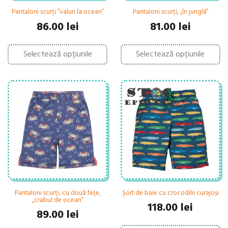
Pantaloni scurți ”valuri la ocean”
Pantaloni scurți, „în junglă”
86.00
lei
81.00
lei
Acest
Ac
Selectează opțiunile
produs
Selectează opțiunile
pr
are
ar
mai
ma
multe
mu
variații.
var
Opțiunile
Op
pot
po
fi
fi
alese
al
în
în
pagina
pa
produsului.
pr
Pantaloni scurți, cu două fețe,
Șort de baie cu crocodilii curajoși
„crabul de ocean”
118.00
lei
89.00
lei
Ac