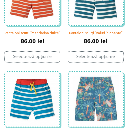
în
pa
pagina
pr
produsului.
Pantaloni scurți ”mandarina dulce”
Pantaloni scurți ”valuri în noapte”
86.00
lei
86.00
lei
Acest
Ac
Selectează opțiunile
produs
Selectează opțiunile
pr
are
ar
mai
ma
multe
mu
variații.
var
Opțiunile
Op
pot
po
fi
fi
alese
al
în
în
pagina
pa
produsului.
pr