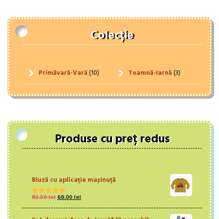
Colecție
Primăvară-Vară
(10)
Toamnă-Iarnă
(3)
Produse cu preț redus
Bluză cu aplicație mașinuță
Prețul
Prețul
82.50
lei
68.00
lei
Evaluat la
inițial
curent
5.00
din 5
a
este: