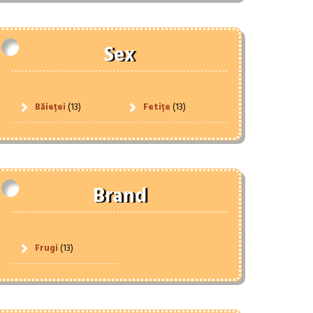
Sex
Băieței
(13)
Fetițe
(13)
Brand
Frugi
(13)