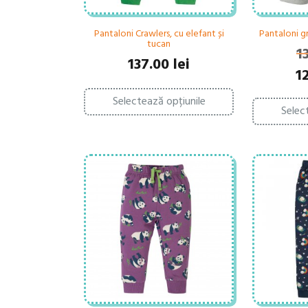
Pantaloni Crawlers, cu elefant și
Pantaloni gr
tucan
1
137.00
lei
Pr
1
ini
Acest
Selectează opțiunile
produs
a
Selec
are
fo
mai
134
multe
variații.
Opțiunile
pot
fi
alese
în
pagina
produsului.