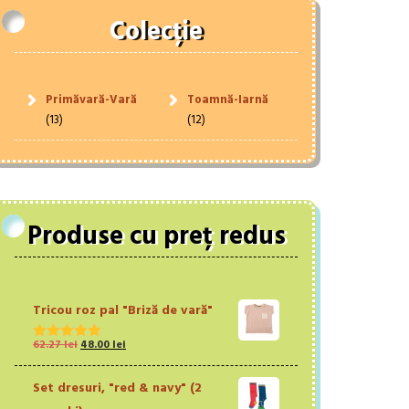
Colecție
Primăvară-Vară
Toamnă-Iarnă
(13)
(12)
Produse cu preț redus
Tricou roz pal "Briză de vară"
Prețul
Prețul
62.27
lei
48.00
lei
Evaluat la
inițial
curent
5.00
din 5
a
este:
Set dresuri, "red & navy" (2
fost:
48.00 lei.