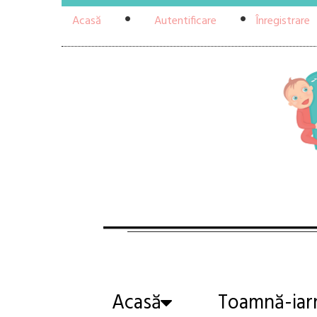
Acasă
Autentificare
Înregistrare
Acasă
Toamnă-iar