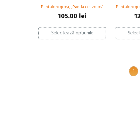
Pantaloni groși, „Panda cel voios”
Pantaloni gro
105.00
lei
1
Acest
Selectează opțiunile
Selec
produs
are
mai
multe
variații.
Opțiunile
pot
1
fi
alese
în
pagina
produsului.