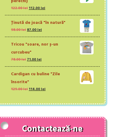
perechi)
62.27 lei.
Prețul
Prețul
122.00
lei
112.00
lei
inițial
curent
a
este:
Ţinută de joacă "în natură"
fost:
112.00 lei.
Prețul
Prețul
98.00
lei
87.00
lei
122.00 lei.
inițial
curent
a
este:
Tricou "soare, nor ș-un
fost:
87.00 lei.
curcubeu"
98.00 lei.
Prețul
Prețul
78.00
lei
71.00
lei
inițial
curent
a
este:
Cardigan cu buline "Zile
fost:
71.00 lei.
însorite"
78.00 lei.
Prețul
Prețul
129.00
lei
114.00
lei
inițial
curent
a
este:
fost:
114.00 lei.
129.00 lei.
Contactează-ne