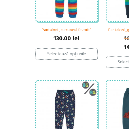
Pantaloni „curcubeul favorit”
Pantaloni „
130.00
lei
1
Pre
1
Acest
ini
Selectează opțiunile
produs
a
are
Selec
fo
mai
164
multe
variații.
Opțiunile
pot
fi
alese
în
pagina
produsului.