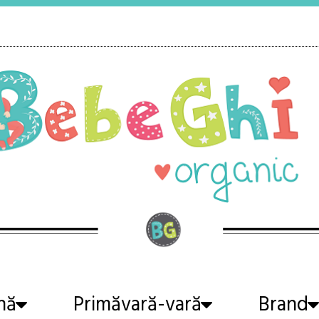
nă
Primăvară-vară
Brand