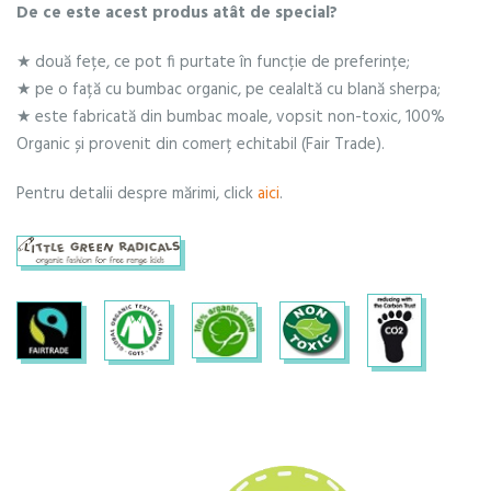
De ce este acest produs atât de special?
★ două fețe, ce pot fi purtate în funcție de preferințe;
★ pe o față cu bumbac organic, pe cealaltă cu blană sherpa;
★ este fabricată din bumbac moale, vopsit non-toxic, 100%
Organic și provenit din comerț echitabil (Fair Trade).
Pentru detalii despre mărimi, click
aici
.