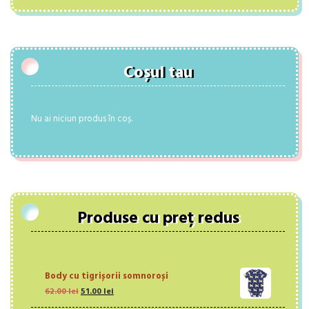
Coșul tau
Nu ai niciun produs în coș.
Produse cu preț redus
Body cu tigrișorii somnoroși
Prețul
Prețul
62.00
lei
51.00
lei
inițial
curent