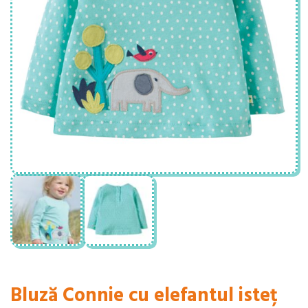
Bluză Connie cu elefantul isteț