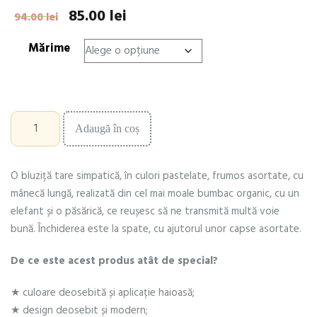
85.00
lei
Prețul
Prețul
94.00
lei
inițial
curent
Mărime
a
este:
fost:
85.00 lei.
94.00 lei.
Cantitate
Adaugă în coș
Bluză
Connie
cu
O bluziță tare simpatică, în culori pastelate, frumos asortate, cu
elefantul
isteț
mânecă lungă, realizată din cel mai moale bumbac organic, cu un
elefant și o păsărică, ce reușesc să ne transmită multă voie
bună. Închiderea este la spate, cu ajutorul unor capse asortate.
De ce este acest produs atât de special?
★ culoare deosebită și aplicație haioasă;
★ design deosebit și modern;