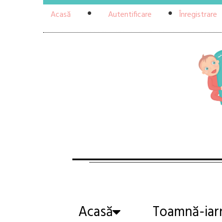
Acasă
Autentificare
Înregistrare
Acasă
Toamnă-iar