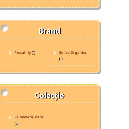
Brand
Piccalilly
(1)
Sense Organics
(1)
Colecție
Primăvară-Vară
(2)