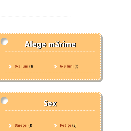
Alege mărime
0-3 luni
(1)
6-9 luni
(1)
Sex
Băieței
(1)
Fetițe
(2)