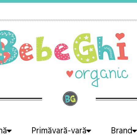
nă
Primăvară-vară
Brand