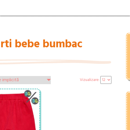
urti bebe bumbac
Vizualizare: