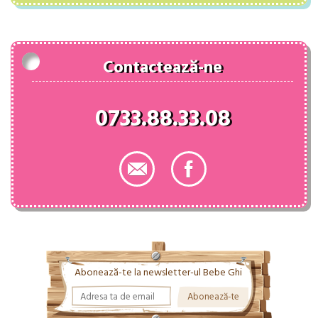
fost:
125.00 lei.
143.00 lei.
Contactează-ne
0733.88.33.08
Abonează-te la newsletter-ul Bebe Ghi