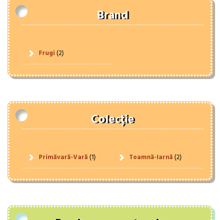
Brand
Frugi
(2)
Colecție
Primăvară-Vară
(1)
Toamnă-Iarnă
(2)