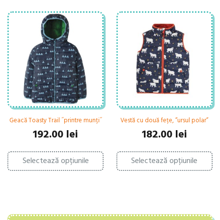
Geacă Toasty Trail ˝printre munți˝
Vestă cu două fețe, ”ursul polar”
192.00
lei
182.00
lei
Acest
Ac
Selectează opțiunile
produs
Selectează opțiunile
pr
are
ar
mai
ma
multe
mu
variații.
var
Opțiunile
Op
pot
po