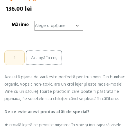
136.00
lei
Mărime
Cantitate
Adaugă în coș
Pijama,
"vis
de
Această pijama de vară este perfectă pentru somn. Din bumbac
vară"
organic, vopsit non-toxic, are un croi lejer și este moale-moale!
Vine cu un săculeț foarte practic în care poate fi păstrată fie
pijamaua, fie șosetele sau chiloțeii când se pleacă în călătorie.
De ce este acest produs atât de special?
★ croială lejeră ce permite mișcarea în voie și încurajează visele