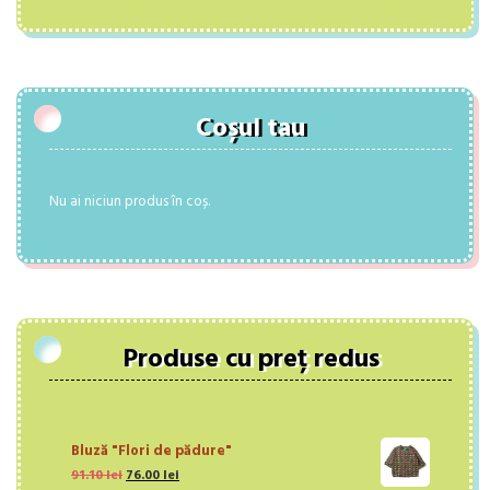
Coșul tau
Nu ai niciun produs în coș.
Produse cu preț redus
Bluză "Flori de pădure"
Prețul
Prețul
91.10
lei
76.00
lei