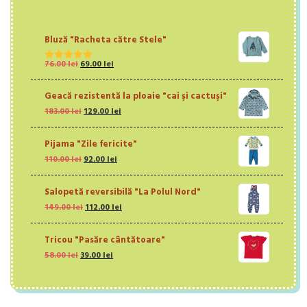
Bluză "Racheta către Stele"
Prețul
Prețul
76.00
lei
69.00
lei
Evaluat la
inițial
curent
5.00
din 5
a
este:
Geacă rezistentă la ploaie "cai şi cactuşi"
fost:
69.00 lei.
Prețul
Prețul
183.00
lei
129.00
lei
76.00 lei.
inițial
curent
a
este:
Pijama "Zile fericite"
fost:
129.00 lei.
Prețul
Prețul
110.00
lei
183.00 lei.
92.00
lei
inițial
curent
a
este:
Salopetă reversibilă "La Polul Nord"
fost:
92.00 lei.
Prețul
Prețul
149.00
lei
110.00 lei.
112.00
lei
inițial
curent
a
este:
Tricou "Pasăre cântătoare"
fost:
112.00 lei.
Prețul
Prețul
58.00
lei
39.00
149.00 lei.
lei
inițial
curent
a
este:
fost:
39.00 lei.
58.00 lei.