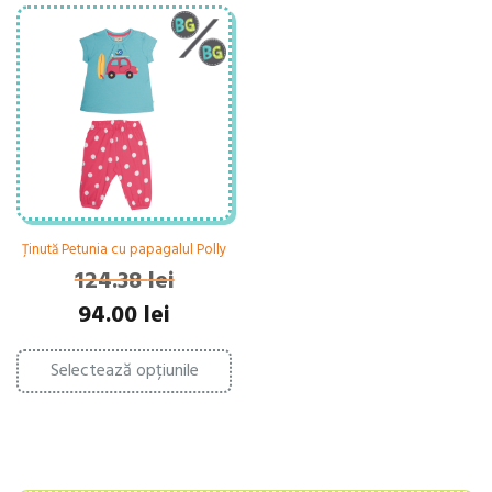
Ținută Petunia cu papagalul Polly
124.38
lei
Prețul
Prețul
94.00
lei
inițial
curent
Acest
a
este:
Selectează opțiunile
produs
fost:
94.00 lei.
are
124.38 lei.
mai
multe
variații.
Opțiunile
pot