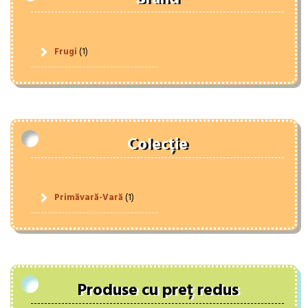
Frugi
(1)
Colecție
Primăvară-Vară
(1)
Produse cu preț redus