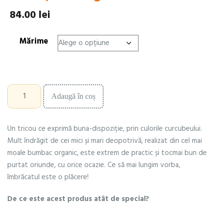
84.00
lei
Mărime
Cantitate
Adaugă în coș
Tricou,
în
dungi
Un tricou ce exprimă buna-dispoziție, prin culorile curcubeului.
curcubeu
Mult îndrăgit de cei mici și mari deopotrivă, realizat din cel mai
moale bumbac organic, este extrem de practic și tocmai bun de
purtat oriunde, cu orice ocazie. Ce să mai lungim vorba,
îmbrăcatul este o plăcere!
De ce este acest produs atât de special?