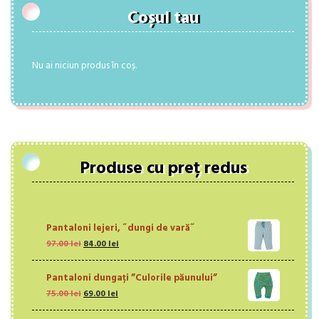
Coșul tau
Nu ai niciun produs în coș.
Produse cu preț redus
Pantaloni lejeri, ˝dungi de vară˝
Prețul
Prețul
97.00
lei
84.00
lei
inițial
curent
a
este:
Pantaloni dungați ”Culorile păunului”
fost:
84.00 lei.
Prețul
Prețul
75.00
lei
97.00 lei.
69.00
lei
inițial
curent
a
este: