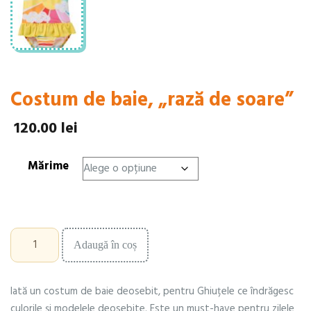
Costum de baie, „rază de soare”
120.00
lei
Mărime
Cantitate
Adaugă în coș
Costum
de
baie,
Iată un costum de baie deosebit, pentru Ghiuțele ce îndrăgesc
"rază
de
culorile și modelele deosebite. Este un must-have pentru zilele