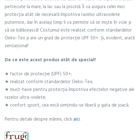
soare"
petrecute la mare, la lac sau la piscină. Îi va asigura celei mici
protecția atât de necesară împotriva razelor ultraviolete
puternice, dar în același timp îi va permite să se miște în voie și
să se bălăcească! Costumul este realizat conform standardelor
Oeko-Tex și are un grad de protecție UPF 50+. Și, evident, arată
senzațional!
De ce este acest produs atât de special?
★ factor de protecție (UPF) 50+;
★ realizat conform standardelor Oeko-Tex;
★ must-have pentru protecția împotriva efectelor negative ale
razelor ultra-violete;
★ confort sporit, cea mică simțindu-se liberă și gata de joacă.
Pentru detalii despre mărimi, click
aici
.