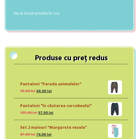
Nu ai niciun produs în coș.
Produse cu preț redus
Pantaloni "Parada animalelor"
Prețul
Prețul
95.00
lei
64.00
lei
inițial
curent
a
este:
Pantaloni "în căutarea curcubeului"
fost:
64.00 lei.
Prețul
Prețul
125.00
lei
95.00 lei.
97.00
lei
inițial
curent
a
este:
Set 2 maiouri "Margarete vesele"
fost:
97.00 lei.
Prețul
Prețul
87.00
lei
76.00
125.00 lei.
lei