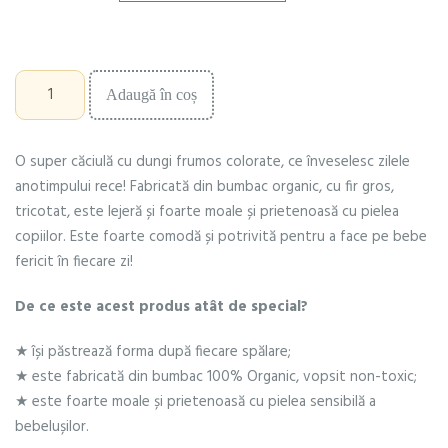
Cantitate
Adaugă în coș
Căciuliță
tricotată,
Rainbow
O super căciulă cu dungi frumos colorate, ce înveselesc zilele
anotimpului rece! Fabricată din bumbac organic, cu fir gros,
tricotat, este lejeră și foarte moale și prietenoasă cu pielea
copiilor. Este foarte comodă și potrivită pentru a face pe bebe
fericit în fiecare zi!
De ce este acest produs atât de special?
★ își păstrează forma după fiecare spălare;
★ este fabricată din bumbac 100% Organic, vopsit non-toxic;
★ este foarte moale și prietenoasă cu pielea sensibilă a
bebelușilor.