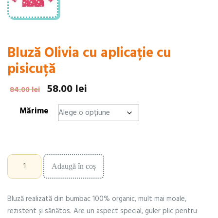
Bluză Olivia cu aplicație cu
pisicuță
58.00
lei
Prețul
Prețul
84.00
lei
inițial
curent
Mărime
a
este:
fost:
58.00 lei.
84.00 lei.
Cantitate
Adaugă în coș
Bluză
Olivia
cu
Bluză realizată din bumbac 100% organic, mult mai moale,
aplicație
cu
rezistent și sănătos. Are un aspect special, guler plic pentru