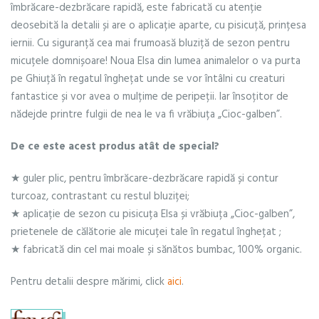
pisicuță
îmbrăcare-dezbrăcare rapidă, este fabricată cu atenție
deosebită la detalii și are o aplicație aparte, cu pisicuță, prințesa
iernii. Cu siguranță cea mai frumoasă bluziță de sezon pentru
micuțele domnișoare! Noua Elsa din lumea animalelor o va purta
pe Ghiuță în regatul înghețat unde se vor întâlni cu creaturi
fantastice și vor avea o mulțime de peripeții. Iar însoțitor de
nădejde printre fulgii de nea le va fi vrăbiuța „Cioc-galben”.
De ce este acest produs atât de special?
★ guler plic, pentru îmbrăcare-dezbrăcare rapidă și contur
turcoaz, contrastant cu restul bluziței;
★ aplicație de sezon cu pisicuța Elsa și vrăbiuța „Cioc-galben”,
prietenele de călătorie ale micuței tale în regatul înghețat ;
★ fabricată din cel mai moale și sănătos bumbac, 100% organic.
Pentru detalii despre mărimi, click
aici
.