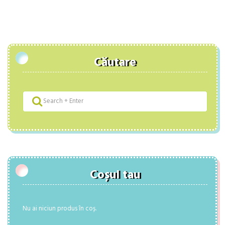
Căutare
Coșul tau
Nu ai niciun produs în coș.