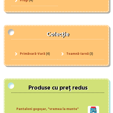
Frugi
(4)
Colecție
Primăvară-Vară
(4)
Toamnă-Iarnă
(3)
Produse cu preț redus
Pantaloni gogoșar, "vremea la munte"