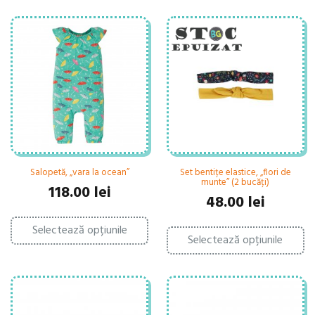
Salopetă, „vara la ocean”
Set bentițe elastice, „flori de
munte” (2 bucăți)
118.00
lei
48.00
lei
Acest
Ac
Selectează opțiunile
produs
Selectează opțiunile
pr
are
ar
mai
ma
multe
mu
variații.
var
Opțiunile
Op
pot
po