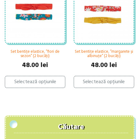
fi
fi
alese
al
în
în
pagina
pa
produsului.
pr
Set bentițe elastice, ”flori de
Set bentițe elastice, ”margarete și
sezon” (2 bucăți)
albinuțe” (2 bucăți)
48.00
lei
48.00
lei
Acest
Ac
Selectează opțiunile
produs
Selectează opțiunile
pr
are
ar
mai
ma
multe
mu
variații.
var
Opțiunile
Op
pot
po
fi
fi
Căutare
alese
al
în
în
pagina
pa