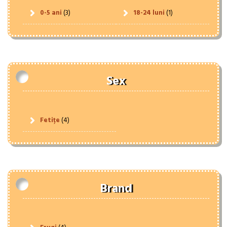
0-5 ani
(3)
18-24 luni
(1)
Sex
Fetițe
(4)
Brand