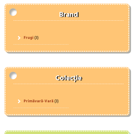
Brand
Frugi
(3)
Colecție
Primăvară-Vară
(3)