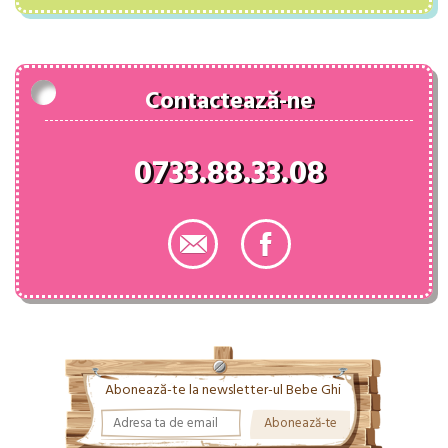
fost:
63.00 lei.
82.00 lei.
Contactează-ne
0733.88.33.08
Abonează-te la newsletter-ul Bebe Ghi