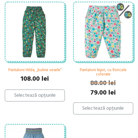
Pantaloni Hilda, „buline vesele”
Pantaloni lejeri, cu floricele
colorate
108.00
lei
88.00
lei
Acest
Prețul
Prețul
79.00
lei
Selectează opțiunile
produs
inițial
curent
are
Ac
a
este:
mai
Selectează opțiunile
pr
fost:
79.00 lei.
multe
ar
88.00 lei.
variații.
ma
Opțiunile
mu
pot
var
fi
Op