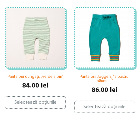
Pantaloni dungați, „verde alpin”
Pantaloni Joggers, “albastrul
păunului”
84.00
lei
86.00
lei
Acest
Ac
Selectează opțiunile
produs
Selectează opțiunile
pr
are
ar
mai
ma
multe
mu
variații.
var
Opțiunile
Op
pot
po