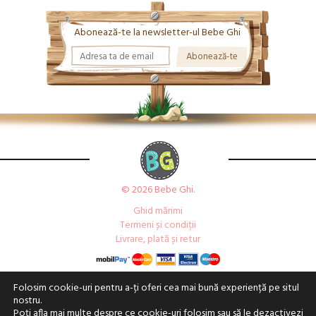
Abonează-te la newsletter-ul Bebe Ghi
© 2026 Bebe Ghi.
Ghid mărimi
Termeni și condiții
Livrare, plată și retur
Folosim cookie-uri pentru a-ți oferi cea mai bună experiență pe situl
nostru.
Poți afla mai multe despre ce cookie-uri folosim sau să le dezactivezi