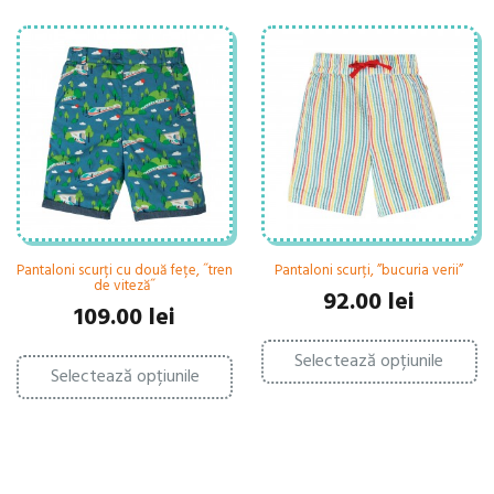
Pantaloni scurți cu două fețe, ˝tren
Pantaloni scurți, ”bucuria verii”
de viteză˝
92.00
lei
109.00
lei
Ac
Acest
Selectează opțiunile
pr
Selectează opțiunile
produs
ar
are
ma
mai
mu
multe
var
variații.
Op
Opțiunile
po
pot