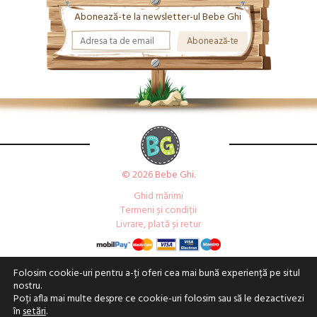
Abonează-te la newsletter-ul Bebe Ghi
© 2026 Bebe Ghi.
Ghid mărimi
Termeni și condiții
Livrare, plată și retur
Folosim cookie-uri pentru a-ți oferi cea mai bună experiență pe situl
nostru.
Poți afla mai multe despre ce cookie-uri folosim sau să le dezactivezi
în
setări
.