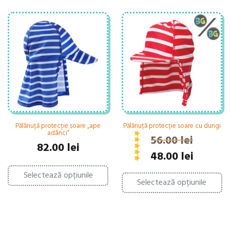
Pălăriuță protecție soare „ape
Pălăriuță protecție soare cu dungi
adânci”
56.00
lei
Evaluat la
82.00
lei
din 5
5.00
Prețul
Prețul
48.00
lei
inițial
curent
Acest
Ac
a
este:
Selectează opțiunile
produs
Selectează opțiunile
pr
are
fost:
48.00 lei.
ar
mai
56.00 lei.
ma
multe
mu
variații.
var
Opțiunile
Op
pot