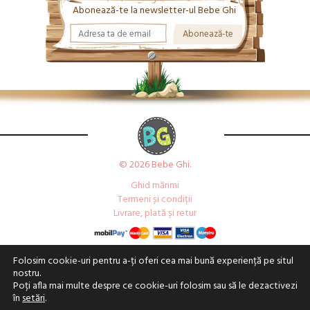
Abonează-te la newsletter-ul Bebe Ghi
© 2026 Bebe Ghi.
Ghid mărimi
Termeni și condiții
Livrare, plată și retur
Folosim cookie-uri pentru a-ți oferi cea mai bună experiență pe situl
nostru.
Poți afla mai multe despre ce cookie-uri folosim sau să le dezactivezi
în
setări
.