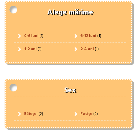
Alege mărime
0-6 luni
(1)
6-12 luni
(1)
1-2 ani
(1)
2-4 ani
(1)
Sex
Băieței
(2)
Fetițe
(2)