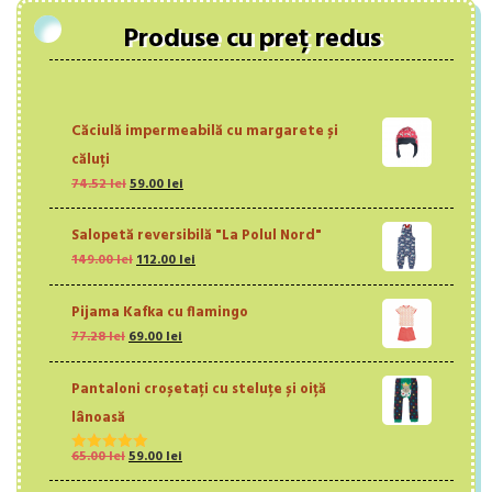
Produse cu preț redus
Căciulă impermeabilă cu margarete și
căluți
Prețul
Prețul
74.52
lei
59.00
lei
inițial
curent
a
este:
Salopetă reversibilă "La Polul Nord"
fost:
59.00 lei.
Prețul
Prețul
149.00
lei
112.00
lei
74.52 lei.
inițial
curent
a
este:
Pijama Kafka cu flamingo
fost:
112.00 lei.
Prețul
Prețul
77.28
lei
69.00
149.00 lei.
lei
inițial
curent
a
este:
Pantaloni croșetați cu steluțe și oiță
fost:
69.00 lei.
77.28 lei.
lânoasă
Prețul
Prețul
65.00
lei
59.00
lei
Evaluat la
inițial
curent
5.00
din 5