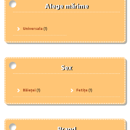
Alege mărime
Universala
(1)
Sex
Băieței
(1)
Fetițe
(1)
Brand