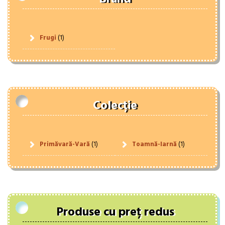
Frugi
(1)
Colecție
Primăvară-Vară
(1)
Toamnă-Iarnă
(1)
Produse cu preț redus