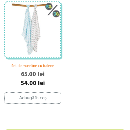
Set de museline cu balene
65.00
lei
Prețul
Prețul
54.00
lei
inițial
curent
a
este:
Adaugă în coș
fost:
54.00 lei.
65.00 lei.