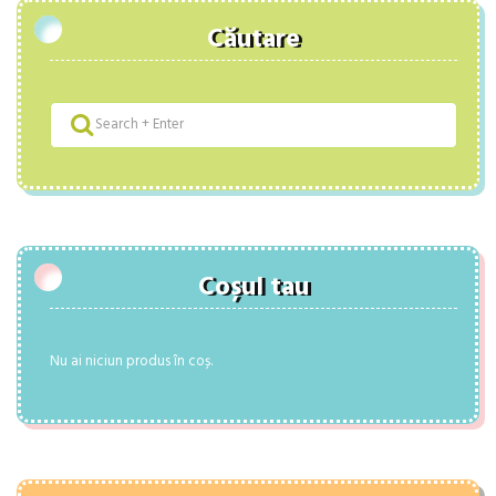
Căutare
Coșul tau
Nu ai niciun produs în coș.