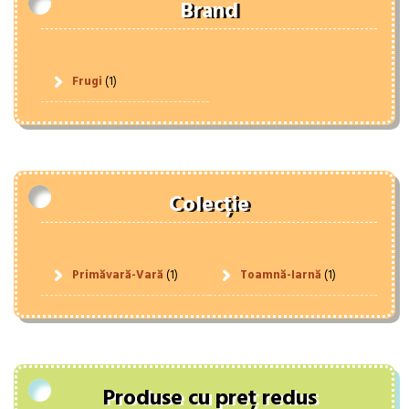
Brand
Frugi
(1)
Colecție
Primăvară-Vară
(1)
Toamnă-Iarnă
(1)
Produse cu preț redus