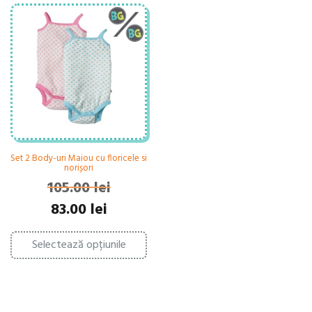
Set 2 Body-uri Maiou cu floricele si
norișori
105.00
lei
Prețul
Prețul
83.00
lei
inițial
curent
Acest
a
este:
Selectează opțiunile
produs
fost:
83.00 lei.
are
105.00 lei.
mai
multe
variații.
Opțiunile