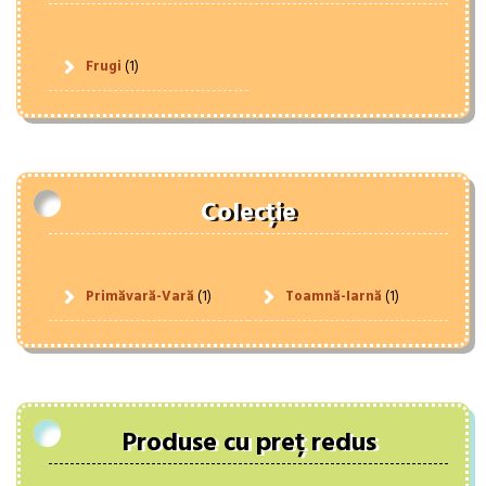
Frugi
(1)
Colecție
Primăvară-Vară
(1)
Toamnă-Iarnă
(1)
Produse cu preț redus