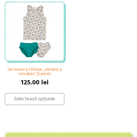
Set maiou și chiloței, „elefanți și
curcubeu” (3 piese)
125.00
lei
Acest
Selectează opțiunile
produs
are
mai
multe
variații.
Opțiunile
pot
fi