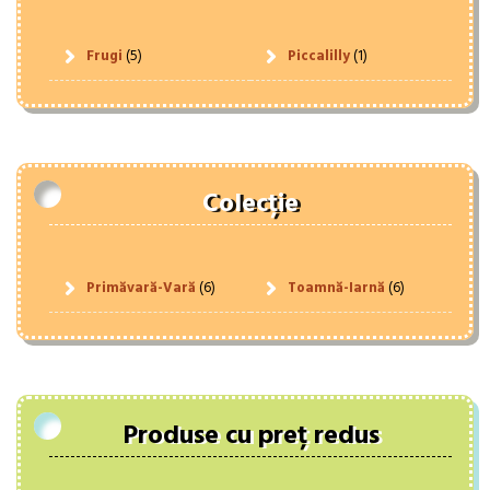
Frugi
(5)
Piccalilly
(1)
Colecție
Primăvară-Vară
(6)
Toamnă-Iarnă
(6)
Produse cu preț redus