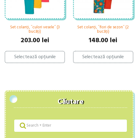
produsului.
pr
Set colanți, ˝culori vesele˝ (3
Set colanți, ˝flori de sezon˝ (2
bucăți)
bucăți)
203.00
lei
148.00
lei
Acest
Ac
Selectează opțiunile
produs
Selectează opțiunile
pr
are
ar
mai
ma
multe
mu
variații.
var
Opțiunile
Op
pot
po
fi
fi
Căutare
alese
al
în
în
pagina
pa
produsului.
pr