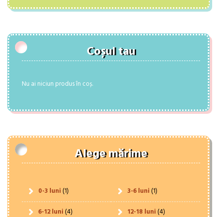
Coșul tau
Nu ai niciun produs în coș.
Alege mărime
0-3 luni
(1)
3-6 luni
(1)
6-12 luni
(4)
12-18 luni
(4)