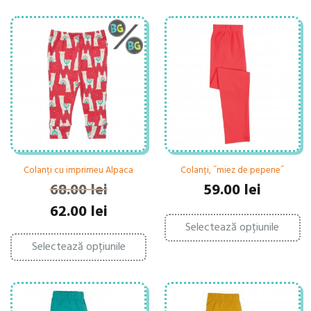
Colanți cu imprimeu Alpaca
Colanți, ˝miez de pepene˝
68.00
lei
59.00
lei
Prețul
Prețul
62.00
lei
Ac
inițial
curent
Selectează opțiunile
pr
Acest
a
este:
ar
Selectează opțiunile
produs
fost:
62.00 lei.
ma
are
68.00 lei.
mu
mai
var
multe
Op
variații.
po
Opțiunile